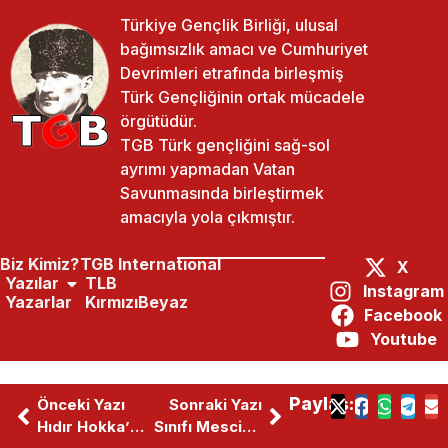
Türkiye Gençlik Birliği, ulusal
bağımsızlık amacı ve Cumhuriyet
Devrimleri etrafında birleşmiş
Türk Gençliğinin ortak mücadele
örgütüdür.
TGB Türk gençliğini sağ-sol
ayrımı yapmadan Vatan
Savunmasında birleştirmek
amacıyla yola çıkmıştır.
Biz Kimiz?
TGB International
X
Yazılar
TLB
Instagram
Yazarlar
KırmızıBeyaz
Facebook
Youtube
Paylaş:
Önceki Yazı
Sonraki Yazı
Hıdır Hokka’nın Nöbet Yeri Değişti
Sınıfı Mescite Çevirdiler