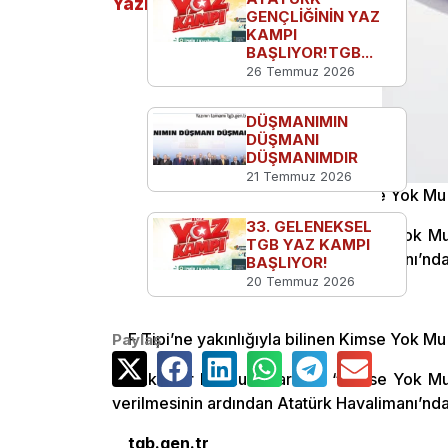
Yazılar
GENÇLİĞİNİN YAZ
KAMPI
BAŞLIYOR!TGB...
26 Temmuz 2026
DÜŞMANIMIN
DÜŞMANI
DÜŞMANIMDIR
21 Temmuz 2026
F Tipi’ne yakınlığıyla bilinen Kimse Yok Mu D
33. GELENEKSEL
Bakanlar Kurulu kararı ile “Kimse Yok Mu
TGB YAZ KAMPI
verilmesinin ardından Atatürk Havalimanı’nda d
BAŞLIYOR!
20 Temmuz 2026
tgb.gen.tr
F Tipi’ne yakınlığıyla bilinen Kimse Yok Mu D
Paylaş
Bakanlar Kurulu kararı ile “Kimse Yok Mu
verilmesinin ardından Atatürk Havalimanı’nda d
tgb.gen.tr