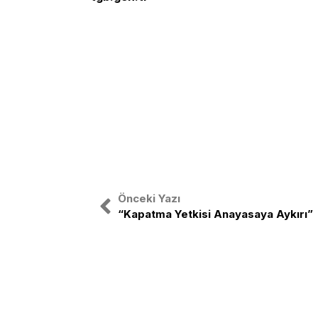
Önceki Yazı
“Kapatma Yetkisi Anayasaya Aykırı”
Türkiye Gençlik Birliği, ulusal bağıms
etrafında birleşmiş Türk Gençliğinin o
TGB Türk gençliğini sağ-sol ayrımı 
birleştirmek amacıyla yola çıkmıştır.