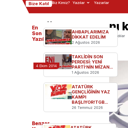
Biz Kimiz?
Yazılar
Yazarlar
Bize Katıl
Bağış kutularını k
En
AHBAPLARIMIZA
Son
Ana Sayfa
TGB'den
Bağış kutularını kaldırdılar
DİKKAT EDELİM
Yazılanlar
2 Ağustos 2026
TAKLİDİN SON
PERDESİ: YENİ
4 Ekim 2014
PARTİ’NİN MİZAN...
1 Ağustos 2026
ATATÜRK
GENÇLİĞİNİN YAZ
KAMPI
BAŞLIYOR!TGB...
26 Temmuz 2026
Benzer
ATATÜRK