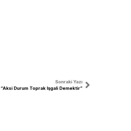
Sonraki Yazı
“Aksi Durum Toprak Işgali Demektir”
nal
X
Instagram
Facebook
Youtube