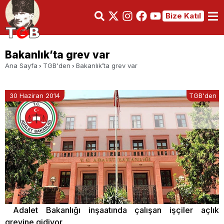
Bize Katıl
Bakanlık’ta grev var
Ana Sayfa
TGB'den
Bakanlık’ta grev var
30 Haziran 2014
TGB'den
Adalet Bakanlığı inşaatında çalışan işçiler açlık
grevine gidiyor.