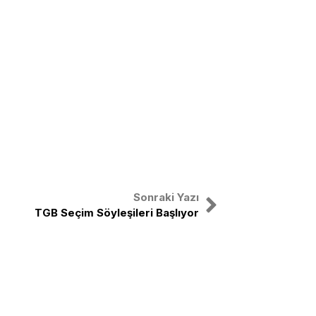
Sonraki Yazı
TGB Seçim Söyleşileri Başlıyor
nal
X
Instagram
Facebook
Youtube