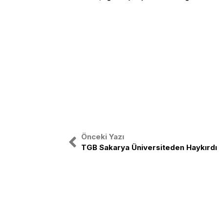
Önceki Yazı
TGB Sakarya Üniversiteden Haykırdı
Türkiye Gençlik Birliği, ulusal bağıms
etrafında birleşmiş Türk Gençliğinin o
TGB Türk gençliğini sağ-sol ayrımı 
birleştirmek amacıyla yola çıkmıştır.