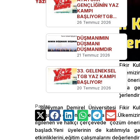
Yazılar
GENÇLİĞİNİN YAZ
KAMPI
BAŞLIYOR!TGB...
26 Temmuz 2026
DÜŞMANIMIN
DÜŞMANI
DÜŞMANIMDIR
21 Temmuz 2026
Süleyman Demirel Üniversitesi Fikir 
33. GELENEKSEL
“sloganıyla döneme merhaba dedi.Ülkemizin y
TGB YAZ KAMPI
ilgilenen ve halkçı çerçevede çözüm öneriler
BAŞLIYOR!
başladı.Yeni üyelerinin de katılımıyla g
20 Temmuz 2026
etkinliklerini,eğitim çalışmalarını değerlendir
Paylaş
Süleyman Demirel Üniversitesi Fikir 
“sloganıyla döneme merhaba dedi.Ülkemizin y
ilgilenen ve halkçı çerçevede çözüm öneriler
başladı.Yeni üyelerinin de katılımıyla g
etkinliklerini,eğitim çalışmalarını değerlendir