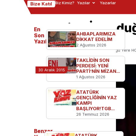
Biz Kimiz?
Yazılar
Yazarlar
Bize Katıl
"Ben'in BİZ Old
En
AHBAPLARIMIZA
OLA!”
Son
DİKKAT EDELİM
Yazılanlar
2 Ağustos 2026
Ana Sayfa
TGB'den
"Ben'in BİZ Olduğu Yere H
TAKLİDİN SON
PERDESİ: YENİ
30 Aralık 2015
PARTİ’NİN MİZAN...
1 Ağustos 2026
ATATÜRK
GENÇLİĞİNİN YAZ
KAMPI
BAŞLIYOR!TGB...
26 Temmuz 2026
Benzer
ATATÜRK