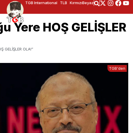
TGB International
TLB
KırmızıBeyaz
uğu Yere HOŞ GELİŞLER
OŞ GELİŞLER OLA!”
TGB'den