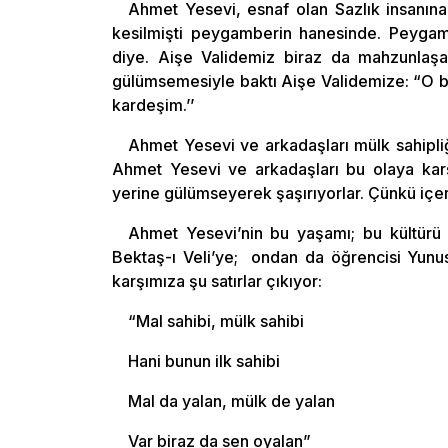
Ahmet Yesevi, esnaf olan Sazlık insanına 
kesilmişti peygamberin hanesinde. Peygam
diye. Aişe Validemiz biraz da mahzunlaşara
gülümsemesiyle baktı Aişe Validemize: “O butt
kardeşim.’’
Ahmet Yesevi ve arkadaşları mülk sahipliği
Ahmet Yesevi ve arkadaşları bu olaya kar
yerine gülümseyerek şaşırıyorlar. Çünkü içer
Ahmet Yesevi’nin bu yaşamı; bu kültürü A
Bektaş-ı Veli’ye; ondan da öğrencisi Yunus
karşımıza şu satırlar çıkıyor:
“Mal sahibi, mülk sahibi
Hani bunun ilk sahibi
Mal da yalan, mülk de yalan
Var biraz da sen oyalan”