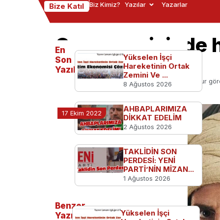
Biz Kimiz?
Yazılar
Yazarlar
Bize Katıl
Çamurun içinde 
En
dizisi: Mavera
Yükselen İşçi
Son
Hareketinin Ortak
Yazılanlar
Zemini Ve ...
Ana Sayfa
TGB'den
Çamurun içinde hamur gören
8 Ağustos 2026
AHBAPLARIMIZA
17 Ekim 2022
DİKKAT EDELİM
2 Ağustos 2026
TAKLİDİN SON
PERDESİ: YENİ
PARTİ’NİN MİZAN...
1 Ağustos 2026
Benzer
Yükselen İşçi
Yazılar