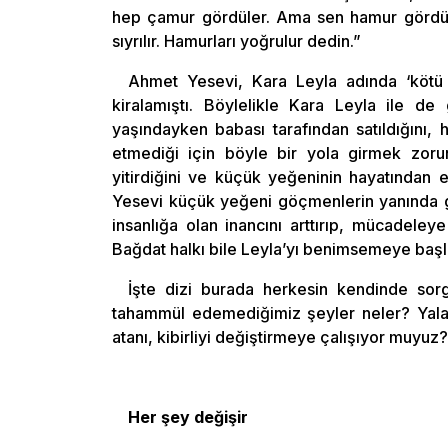
hep çamur gördüler. Ama sen hamur gördün.
sıyrılır. Hamurları yoğrulur dedin.”
Ahmet Yesevi, Kara Leyla adında ‘kötü 
kiralamıştı. Böylelikle Kara Leyla ile d
yaşındayken babası tarafından satıldığını
etmediği için böyle bir yola girmek zorun
yitirdiğini ve küçük yeğeninin hayatından e
Yesevi küçük yeğeni göçmenlerin yanında güv
insanlığa olan inancını arttırıp, mücadeley
Bağdat halkı bile Leyla’yı benimsemeye başl
İşte dizi burada herkesin kendinde sor
tahammül edemediğimiz şeyler neler? Yalan m
atanı, kibirliyi değiştirmeye çalışıyor muyuz
Her şey değişir