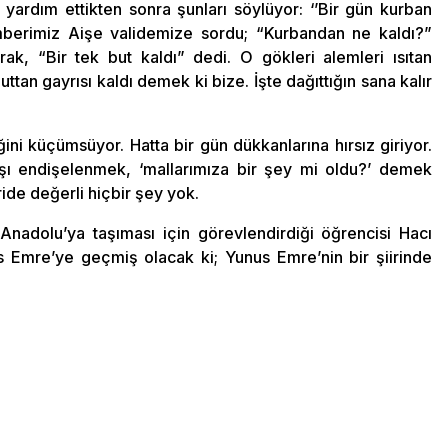
yardım ettikten sonra şunları söylüyor: ‘’Bir gün kurban
berimiz Aişe validemize sordu; “Kurbandan ne kaldı?”
k, “Bir tek but kaldı” dedi. O gökleri alemleri ısıtan
an gayrısı kaldı demek ki bize. İşte dağıttığın sana kalır
ni küçümsüyor. Hatta bir gün dükkanlarına hırsız giriyor.
şı endişelenmek, ‘mallarımıza bir şey mi oldu?’ demek
ide değerli hiçbir şey yok.
nadolu’ya taşıması için görevlendirdiği öğrencisi Hacı
 Emre’ye geçmiş olacak ki; Yunus Emre’nin bir şiirinde