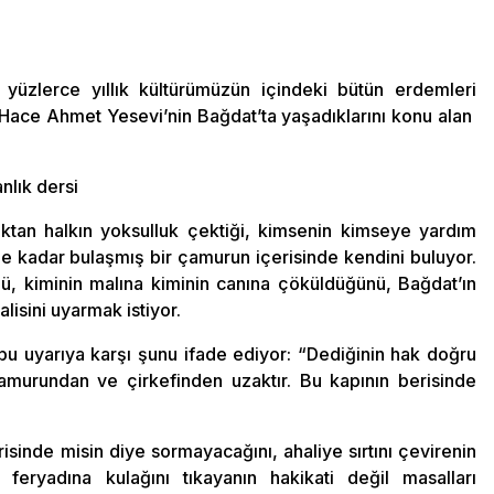
yüzlerce yıllık kültürümüzün içindeki bütün erdemleri
de Hace Ahmet Yesevi’nin Bağdat’ta yaşadıklarını konu alan
nlık dersi
ıktan halkın yoksulluk çektiği, kimsenin kimseye yardım
ine kadar bulaşmış bir çamurun içerisinde kendini buluyor.
nü, kiminin malına kiminin canına çöküldüğünü, Bağdat’ın
isini uyarmak istiyor.
bu uyarıya karşı şunu ifade ediyor: “Dediğinin hak doğru
urundan ve çirkefinden uzaktır. Bu kapının berisinde
risinde misin diye sormayacağını, ahaliye sırtını çevirenin
feryadına kulağını tıkayanın hakikati değil masalları