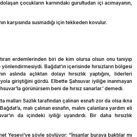
dolaşan çocukların karnındaki gurultudan içi acımayanın,
n karşısında susmadığı için tekkeden kovulur.
tıran erdemlerinden biri de kim olursa olsun onu tanıyıp
yönlendirmesiydi. Bağdat’ın içerisinde hırsızların bölgesi
n aslında açlıktan dolayı hırsızlık yaptığını, liderleri
yola giriştiğini gördü. Elbette Şahsuvar iyiliğe inanmayan
hsuvar’la görünürsem beni de hırsız sanarlar.’ demedi.
ta malları Sazlık tarafından çalınan esnafı zor da olsa ikna
 Bağdat’a, malı çalınan esnafın, malını çalanlara yardım eli
r’ın da içindeki iyiliği uyandırdı. Bir daha hırsızlık
et Yesevi’ye şöyle söylüyor: “İnsanlar buraya baktılar mı