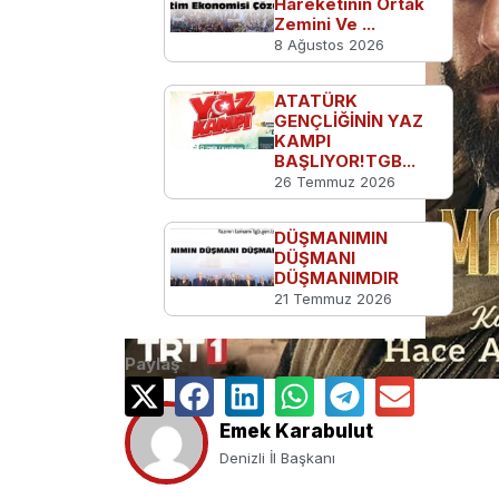
Hareketinin Ortak
Zemini Ve ...
8 Ağustos 2026
ATATÜRK
GENÇLİĞİNİN YAZ
KAMPI
BAŞLIYOR!TGB...
26 Temmuz 2026
DÜŞMANIMIN
DÜŞMANI
DÜŞMANIMDIR
21 Temmuz 2026
Paylaş
Emek Karabulut
Denizli İl Başkanı