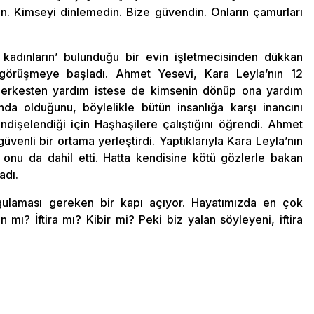
 Kimseyi dinlemedin. Bize güvendin. Onların çamurları
kadınların’ bulunduğu bir evin işletmecisinden dükkan
e görüşmeye başladı. Ahmet Yesevi, Kara Leyla’nın 12
, herkesten yardım istese de kimsenin dönüp ona yardım
da olduğunu, böylelikle bütün insanlığa karşı inancını
ndişelendiği için Haşhaşilere çalıştığını öğrendi. Ahmet
enli bir ortama yerleştirdi. Yaptıklarıyla Kara Leyla’nın
e onu da dahil etti. Hatta kendisine kötü gözlerle bakan
adı.
gulaması gereken bir kapı açıyor. Hayatımızda en çok
ı? İftira mı? Kibir mi? Peki biz yalan söyleyeni, iftira
?