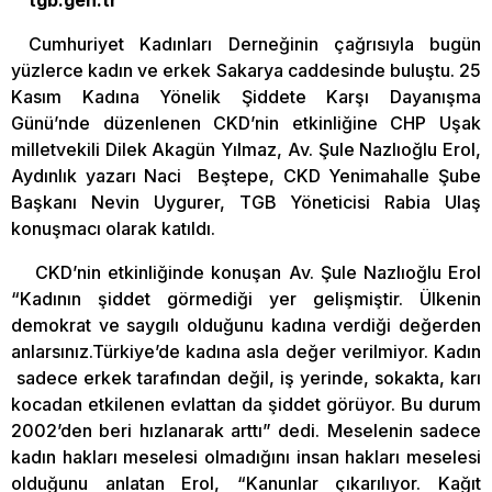
tgb.gen.tr
Cumhuriyet Kadınları Derneğinin çağrısıyla bugün
yüzlerce kadın ve erkek Sakarya caddesinde buluştu. 25
Kasım Kadına Yönelik Şiddete Karşı Dayanışma
Günü’nde düzenlenen CKD’nin etkinliğine CHP Uşak
milletvekili Dilek Akagün Yılmaz, Av. Şule Nazlıoğlu Erol,
Aydınlık yazarı Naci Beştepe, CKD Yenimahalle Şube
Başkanı Nevin Uygurer, TGB Yöneticisi Rabia Ulaş
konuşmacı olarak katıldı.
CKD’nin etkinliğinde konuşan Av. Şule Nazlıoğlu Erol
“Kadının şiddet görmediği yer gelişmiştir. Ülkenin
demokrat ve saygılı olduğunu kadına verdiği değerden
anlarsınız.Türkiye’de kadına asla değer verilmiyor. Kadın
sadece erkek tarafından değil, iş yerinde, sokakta, karı
kocadan etkilenen evlattan da şiddet görüyor. Bu durum
2002’den beri hızlanarak arttı” dedi. Meselenin sadece
kadın hakları meselesi olmadığını insan hakları meselesi
olduğunu anlatan Erol, “Kanunlar çıkarılıyor. Kağıt