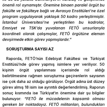
önemli rol oynamıştır. Önemine binaen paralel örgüt bu
fakülte ve fakülteye bağlı ve Avrasya Enstitüleri’ne özel
program uygulayarak yaklaşık 50 kadro yerleştirmiştir.
İstanbul Üniversitesi’ne yerleştirilen bu kadrolar,
Emniyet ve TSK’da yuvalanan FETÖ unsurlarıyla
koordineli olarak çalışmışlar, FETÖ örgütüne eleman
devşirmede etkin görev yapmışlardır.”
SORUŞTURMA SAYISI AZ
Raporda, FETÖ’nün Edebiyat Fakültesi ve Türkiyat
Enstitüsü’nde görev yapmış isimlere yer veriliyor. 50
kişinin örgüt yapılanması içerisinde rol aldığı
belirtilmesine rağmen soruşturma geçirenlerin sayısının
ise çok daha az olduğu görülüyor. Örgüt adına üst düzey
görev almış 18 isim ise ayrıntılı değerlendirilmiş. Raporun
sonuç kısmında ise Türkiyat’ın önemine dair şu bilgiler
bulunuyor:
“FETÖ ile mücadelenin kapsamlı olması
gereken bir noktadayız. FETÖ militanları, bulundukları