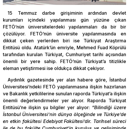
15 Temmuz darbe girişiminin ardından devlet
kurumları içindeki yapılanması gün yüzüne çıkan
FETÖ’nün üniversitelerdeki yapılanmaları da bir bir
çözülüyor. FETÖ’nün üniversite yapılanmasında en
dikkat çeken yerlerden biri ise Türkiyat Araştırma
Entitüsü oldu. Atatürk’ün emriyle, Mehmed Fuad Köprülü
tarafından kurulan Türkiyat, Cumhuriyet tarihi açısından
önemli bir yere sahip. FETÖ’nün Türkiyat’a titizlikle
eleman yetiştirmesi ise oldukça dikkat çekiyor.
Aydınlık gazetesinde yer alan habere göre, İstanbul
Üniversitesi’ndeki FETÖ yapılanmasına ilişkin hazırlanan
ve Bakanlık yetkililerine sunulan raporda Türkiyat’a ilişkin
önemli değerlendirmeler yer alıyor. Raporda Türkiyat
Entitüsü’ne ilişkin şu bilgiler yer alıyor:
“Bilindiği üzere
İstanbul Üniversitesi’nin dünya ölçeğinde ve Türkiye’de
en etkin fakültesi Edebiyat Fakültesi’dir. Tarihsel süreci
ile de bu fakülte Cumhuriyet’in kuruluş ve gelişiminde