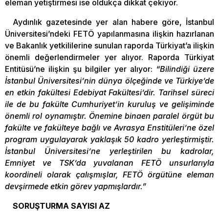
eleman yetiştirmesi ise oldukça dikkat çekiyor.
Aydınlık gazetesinde yer alan habere göre, İstanbul
Üniversitesi’ndeki FETÖ yapılanmasına ilişkin hazırlanan
ve Bakanlık yetkililerine sunulan raporda Türkiyat’a ilişkin
önemli değerlendirmeler yer alıyor. Raporda Türkiyat
Entitüsü’ne ilişkin şu bilgiler yer alıyor:
“Bilindiği üzere
İstanbul Üniversitesi’nin dünya ölçeğinde ve Türkiye’de
en etkin fakültesi Edebiyat Fakültesi’dir. Tarihsel süreci
ile de bu fakülte Cumhuriyet’in kuruluş ve gelişiminde
önemli rol oynamıştır. Önemine binaen paralel örgüt bu
fakülte ve fakülteye bağlı ve Avrasya Enstitüleri’ne özel
program uygulayarak yaklaşık 50 kadro yerleştirmiştir.
İstanbul Üniversitesi’ne yerleştirilen bu kadrolar,
Emniyet ve TSK’da yuvalanan FETÖ unsurlarıyla
koordineli olarak çalışmışlar, FETÖ örgütüne eleman
devşirmede etkin görev yapmışlardır.”
SORUŞTURMA SAYISI AZ