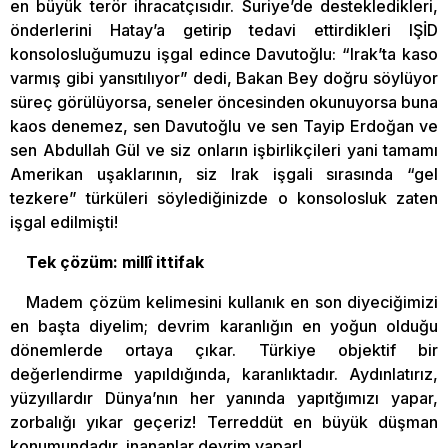
en büyük terör ihracatçısıdır. Suriye’de destekledikleri,
önderlerini Hatay’a getirip tedavi ettirdikleri IŞİD
konsolosluğumuzu işgal edince Davutoğlu: “Irak’ta kaso
varmış gibi yansıtılıyor” dedi, Bakan Bey doğru söylüyor
süreç görülüyorsa, seneler öncesinden okunuyorsa buna
kaos denemez, sen Davutoğlu ve sen Tayip Erdoğan ve
sen Abdullah Gül ve siz onların işbirlikçileri yani tamamı
Amerikan uşaklarının, siz Irak işgali sırasında “gel
tezkere” türküleri söylediğinizde o konsolosluk zaten
işgal edilmişti!
Tek çözüm: millî ittifak
Madem çözüm kelimesini kullanık en son diyeciğimizi
en başta diyelim; devrim karanlığın en yoğun olduğu
dönemlerde ortaya çıkar. Türkiye objektif bir
değerlendirme yapıldığında, karanlıktadır. Aydınlatırız,
yüzyıllardır Dünya’nın her yanında yapıtğımızı yapar,
zorbalığı yıkar geçeriz! Terreddüt en büyük düşman
konumundadır, inananlar devrim yapar!