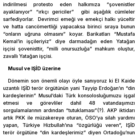
indirilmesi protesto eden halkımıza “şovenistler
ayaklanıyor” “ırkçı gericiler” gibi aşağılık cümleler
sarfediyorlar. Devrimci emeği ve emekçi halkı yüceltir
ve hatta cancömertliği yapacaksa birinci sıraya bunun
“onların uğruna olmasını” koyar. Barikatları “Mustafa
Kemal’in işçileriyiz” diye darmadağın eden Yatağan
işçisi şovenisttir, “milli onursuzluğa” mahkum oluştur,
zavallı Yatağan işçisi.
Musul ve IŞİD üzerine
Dönemin son önemli olayı öyle sanıyoruz ki El Kaide
uzantılı IŞİD terör örgütünün yani Tayyip Erdoğan’ın “din
kardeşlerinin” Musul’daki Türk konsolosluğumuzu işgal
etmesi ve görevliler dahil 48 vatandaşımızı
sorgulamalarının ardından “tutuklaması”(?). AKP iktidarı
artık PKK ile müzakereye oturan, ÖSO’ya silah yardımı
yapan, Türkiye Hizbullah’ına “özgürlüğü veren”, IŞİD
terör örgütüne “din kardeşlerimiz” diyen Ortadoğu’nun