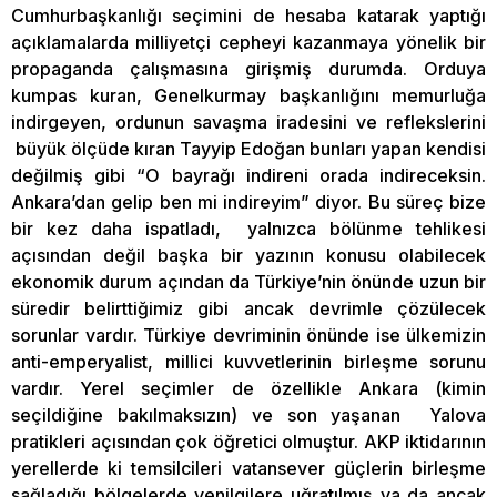
Cumhurbaşkanlığı seçimini de hesaba katarak yaptığı
açıklamalarda milliyetçi cepheyi kazanmaya yönelik bir
propaganda çalışmasına girişmiş durumda. Orduya
kumpas kuran, Genelkurmay başkanlığını memurluğa
indirgeyen, ordunun savaşma iradesini ve reflekslerini
büyük ölçüde kıran Tayyip Edoğan bunları yapan kendisi
değilmiş gibi “O bayrağı indireni orada indireceksin.
Ankara’dan gelip ben mi indireyim” diyor. Bu süreç bize
bir kez daha ispatladı, yalnızca bölünme tehlikesi
açısından değil başka bir yazının konusu olabilecek
ekonomik durum açından da Türkiye’nin önünde uzun bir
süredir belirttiğimiz gibi ancak devrimle çözülecek
sorunlar vardır. Türkiye devriminin önünde ise ülkemizin
anti-emperyalist, millici kuvvetlerinin birleşme sorunu
vardır. Yerel seçimler de özellikle Ankara (kimin
seçildiğine bakılmaksızın) ve son yaşanan Yalova
pratikleri açısından çok öğretici olmuştur. AKP iktidarının
yerellerde ki temsilcileri vatansever güçlerin birleşme
sağladığı bölgelerde yenilgilere uğratılmış ya da ancak