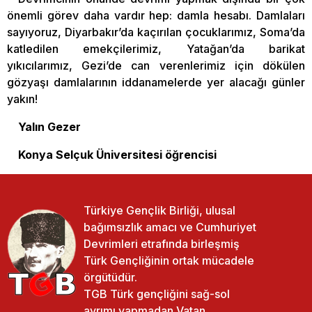
önemli görev daha vardır hep: damla hesabı. Damlaları
sayıyoruz, Diyarbakır’da kaçırılan çocuklarımız, Soma’da
katledilen emekçilerimiz, Yatağan’da barikat
yıkıcılarımız, Gezi’de can verenlerimiz için dökülen
gözyaşı damlalarının iddanamelerde yer alacağı günler
yakın!
Yalın Gezer
Konya Selçuk Üniversitesi öğrencisi
Türkiye Gençlik Birliği, ulusal
bağımsızlık amacı ve Cumhuriyet
Devrimleri etrafında birleşmiş
Türk Gençliğinin ortak mücadele
örgütüdür.
TGB Türk gençliğini sağ-sol
ayrımı yapmadan Vatan