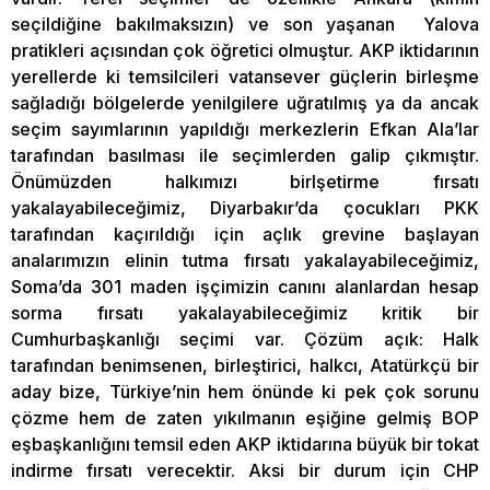
seçildiğine bakılmaksızın) ve son yaşanan Yalova
pratikleri açısından çok öğretici olmuştur. AKP iktidarının
yerellerde ki temsilcileri vatansever güçlerin birleşme
sağladığı bölgelerde yenilgilere uğratılmış ya da ancak
seçim sayımlarının yapıldığı merkezlerin Efkan Ala’lar
tarafından basılması ile seçimlerden galip çıkmıştır.
Önümüzden halkımızı birlşetirme fırsatı
yakalayabileceğimiz, Diyarbakır’da çocukları PKK
tarafından kaçırıldığı için açlık grevine başlayan
analarımızın elinin tutma fırsatı yakalayabileceğimiz,
Soma’da 301 maden işçimizin canını alanlardan hesap
sorma fırsatı yakalayabileceğimiz kritik bir
Cumhurbaşkanlığı seçimi var. Çözüm açık: Halk
tarafından benimsenen, birleştirici, halkcı, Atatürkçü bir
aday bize, Türkiye’nin hem önünde ki pek çok sorunu
çözme hem de zaten yıkılmanın eşiğine gelmiş BOP
eşbaşkanlığını temsil eden AKP iktidarına büyük bir tokat
indirme fırsatı verecektir. Aksi bir durum için CHP