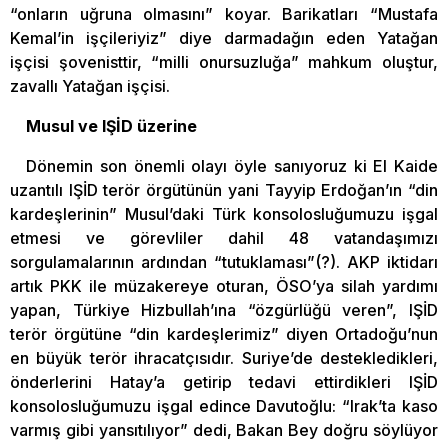
“onların uğruna olmasını” koyar. Barikatları “Mustafa
Kemal’in işçileriyiz” diye darmadağın eden Yatağan
işçisi şovenisttir, “milli onursuzluğa” mahkum oluştur,
zavallı Yatağan işçisi.
Musul ve IŞİD üzerine
Dönemin son önemli olayı öyle sanıyoruz ki El Kaide
uzantılı IŞİD terör örgütünün yani Tayyip Erdoğan’ın “din
kardeşlerinin” Musul’daki Türk konsolosluğumuzu işgal
etmesi ve görevliler dahil 48 vatandaşımızı
sorgulamalarının ardından “tutuklaması”(?). AKP iktidarı
artık PKK ile müzakereye oturan, ÖSO’ya silah yardımı
yapan, Türkiye Hizbullah’ına “özgürlüğü veren”, IŞİD
terör örgütüne “din kardeşlerimiz” diyen Ortadoğu’nun
en büyük terör ihracatçısıdır. Suriye’de destekledikleri,
önderlerini Hatay’a getirip tedavi ettirdikleri IŞİD
konsolosluğumuzu işgal edince Davutoğlu: “Irak’ta kaso
varmış gibi yansıtılıyor” dedi, Bakan Bey doğru söylüyor