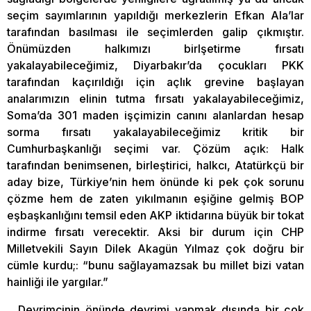
seçim sayımlarının yapıldığı merkezlerin Efkan Ala’lar
tarafından basılması ile seçimlerden galip çıkmıştır.
Önümüzden halkımızı birlşetirme fırsatı
yakalayabileceğimiz, Diyarbakır’da çocukları PKK
tarafından kaçırıldığı için açlık grevine başlayan
analarımızın elinin tutma fırsatı yakalayabileceğimiz,
Soma’da 301 maden işçimizin canını alanlardan hesap
sorma fırsatı yakalayabileceğimiz kritik bir
Cumhurbaşkanlığı seçimi var. Çözüm açık: Halk
tarafından benimsenen, birleştirici, halkcı, Atatürkçü bir
aday bize, Türkiye’nin hem önünde ki pek çok sorunu
çözme hem de zaten yıkılmanın eşiğine gelmiş BOP
eşbaşkanlığını temsil eden AKP iktidarına büyük bir tokat
indirme fırsatı verecektir. Aksi bir durum için CHP
Milletvekili Sayın Dilek Akagün Yılmaz çok doğru bir
cümle kurdu;: “bunu sağlayamazsak bu millet bizi vatan
hainliği ile yargılar.”
Devrimcinin önünde devrimi yapmak dışında bir çok