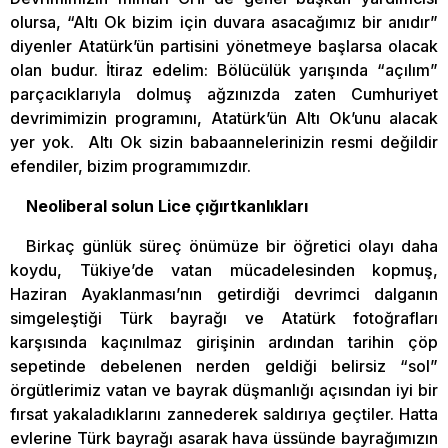
olursa, “Altı Ok bizim için duvara asacağımız bir anıdır”
diyenler Atatürk’ün partisini yönetmeye başlarsa olacak
olan budur. İtiraz edelim: Bölücülük yarışında “açılım”
parçacıklarıyla dolmuş ağzınızda zaten Cumhuriyet
devrimimizin programını, Atatürk’ün Altı Ok’unu alacak
yer yok. Altı Ok sizin babaannelerinizin resmi değildir
efendiler, bizim programımızdır.
Neoliberal solun Lice çığırtkanlıkları
Birkaç günlük süreç önümüze bir öğretici olayı daha
koydu, Tükiye’de vatan mücadelesinden kopmuş,
Haziran Ayaklanması’nın getirdiği devrimci dalganın
simgeleştiği Türk bayrağı ve Atatürk fotoğrafları
karşısında kaçınılmaz girişinin ardından tarihin çöp
sepetinde debelenen nerden geldiği belirsiz “sol”
örgütlerimiz vatan ve bayrak düşmanlığı açısından iyi bir
fırsat yakaladıklarını zannederek saldırıya geçtiler. Hatta
evlerine Türk bayrağı asarak hava üssünde bayrağımızın