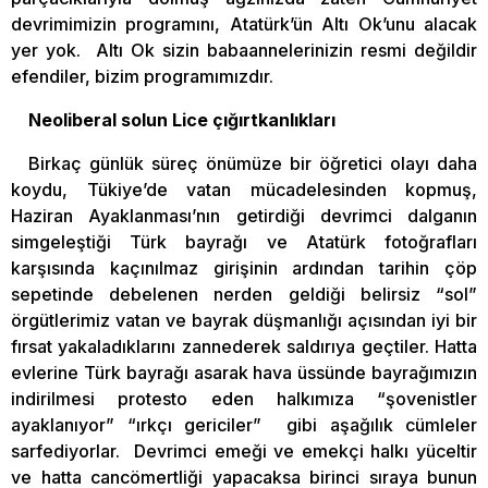
devrimimizin programını, Atatürk’ün Altı Ok’unu alacak
yer yok. Altı Ok sizin babaannelerinizin resmi değildir
efendiler, bizim programımızdır.
Neoliberal solun Lice çığırtkanlıkları
Birkaç günlük süreç önümüze bir öğretici olayı daha
koydu, Tükiye’de vatan mücadelesinden kopmuş,
Haziran Ayaklanması’nın getirdiği devrimci dalganın
simgeleştiği Türk bayrağı ve Atatürk fotoğrafları
karşısında kaçınılmaz girişinin ardından tarihin çöp
sepetinde debelenen nerden geldiği belirsiz “sol”
örgütlerimiz vatan ve bayrak düşmanlığı açısından iyi bir
fırsat yakaladıklarını zannederek saldırıya geçtiler. Hatta
evlerine Türk bayrağı asarak hava üssünde bayrağımızın
indirilmesi protesto eden halkımıza “şovenistler
ayaklanıyor” “ırkçı gericiler” gibi aşağılık cümleler
sarfediyorlar. Devrimci emeği ve emekçi halkı yüceltir
ve hatta cancömertliği yapacaksa birinci sıraya bunun