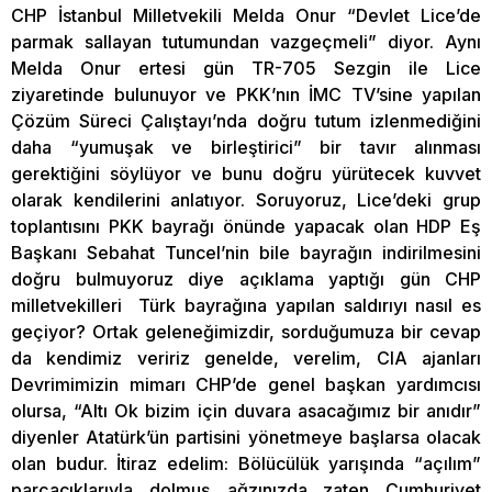
CHP İstanbul Milletvekili Melda Onur “Devlet Lice’de
parmak sallayan tutumundan vazgeçmeli” diyor. Aynı
Melda Onur ertesi gün TR-705 Sezgin ile Lice
ziyaretinde bulunuyor ve PKK’nın İMC TV’sine yapılan
Çözüm Süreci Çalıştayı’nda doğru tutum izlenmediğini
daha “yumuşak ve birleştirici” bir tavır alınması
gerektiğini söylüyor ve bunu doğru yürütecek kuvvet
olarak kendilerini anlatıyor. Soruyoruz, Lice’deki grup
toplantısını PKK bayrağı önünde yapacak olan HDP Eş
Başkanı Sebahat Tuncel’nin bile bayrağın indirilmesini
doğru bulmuyoruz diye açıklama yaptığı gün CHP
milletvekilleri Türk bayrağına yapılan saldırıyı nasıl es
geçiyor? Ortak geleneğimizdir, sorduğumuza bir cevap
da kendimiz veririz genelde, verelim, CIA ajanları
Devrimimizin mimarı CHP’de genel başkan yardımcısı
olursa, “Altı Ok bizim için duvara asacağımız bir anıdır”
diyenler Atatürk’ün partisini yönetmeye başlarsa olacak
olan budur. İtiraz edelim: Bölücülük yarışında “açılım”
parçacıklarıyla dolmuş ağzınızda zaten Cumhuriyet