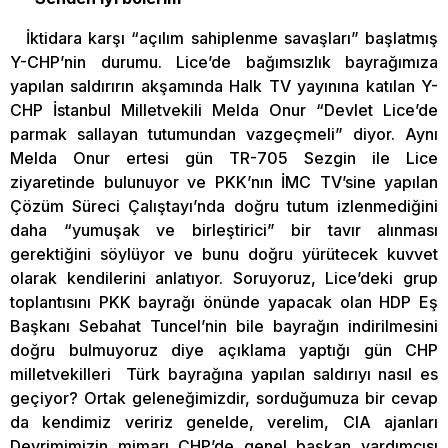
İktidara karşı “açılım sahiplenme savaşları” başlatmış
Y-CHP’nin durumu. Lice’de bağımsızlık bayrağımıza
yapılan saldırırın akşamında Halk TV yayınına katılan Y-
CHP İstanbul Milletvekili Melda Onur “Devlet Lice’de
parmak sallayan tutumundan vazgeçmeli” diyor. Aynı
Melda Onur ertesi gün TR-705 Sezgin ile Lice
ziyaretinde bulunuyor ve PKK’nın İMC TV’sine yapılan
Çözüm Süreci Çalıştayı’nda doğru tutum izlenmediğini
daha “yumuşak ve birleştirici” bir tavır alınması
gerektiğini söylüyor ve bunu doğru yürütecek kuvvet
olarak kendilerini anlatıyor. Soruyoruz, Lice’deki grup
toplantısını PKK bayrağı önünde yapacak olan HDP Eş
Başkanı Sebahat Tuncel’nin bile bayrağın indirilmesini
doğru bulmuyoruz diye açıklama yaptığı gün CHP
milletvekilleri Türk bayrağına yapılan saldırıyı nasıl es
geçiyor? Ortak geleneğimizdir, sorduğumuza bir cevap
da kendimiz veririz genelde, verelim, CIA ajanları
Devrimimizin mimarı CHP’de genel başkan yardımcısı