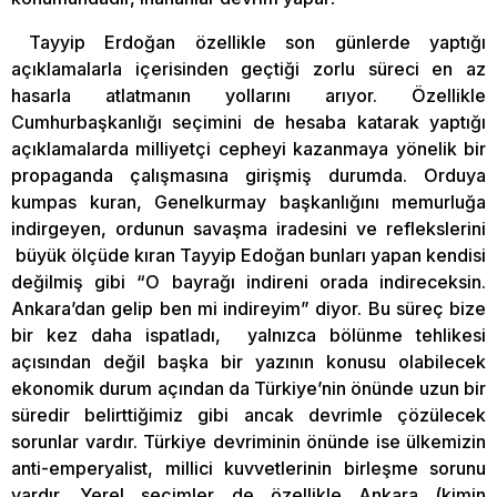
Tayyip Erdoğan özellikle son günlerde yaptığı
açıklamalarla içerisinden geçtiği zorlu süreci en az
hasarla atlatmanın yollarını arıyor. Özellikle
Cumhurbaşkanlığı seçimini de hesaba katarak yaptığı
açıklamalarda milliyetçi cepheyi kazanmaya yönelik bir
propaganda çalışmasına girişmiş durumda. Orduya
kumpas kuran, Genelkurmay başkanlığını memurluğa
indirgeyen, ordunun savaşma iradesini ve reflekslerini
büyük ölçüde kıran Tayyip Edoğan bunları yapan kendisi
değilmiş gibi “O bayrağı indireni orada indireceksin.
Ankara’dan gelip ben mi indireyim” diyor. Bu süreç bize
bir kez daha ispatladı, yalnızca bölünme tehlikesi
açısından değil başka bir yazının konusu olabilecek
ekonomik durum açından da Türkiye’nin önünde uzun bir
süredir belirttiğimiz gibi ancak devrimle çözülecek
sorunlar vardır. Türkiye devriminin önünde ise ülkemizin
anti-emperyalist, millici kuvvetlerinin birleşme sorunu
vardır. Yerel seçimler de özellikle Ankara (kimin