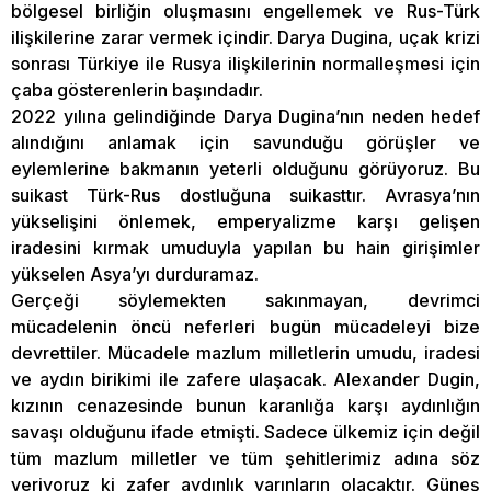
bölgesel birliğin oluşmasını engellemek ve Rus-Türk
ilişkilerine zarar vermek içindir. Darya Dugina, uçak krizi
sonrası Türkiye ile Rusya ilişkilerinin normalleşmesi için
çaba gösterenlerin başındadır.
2022 yılına gelindiğinde Darya Dugina’nın neden hedef
alındığını anlamak için savunduğu görüşler ve
eylemlerine bakmanın yeterli olduğunu görüyoruz. Bu
suikast Türk-Rus dostluğuna suikasttır. Avrasya’nın
yükselişini önlemek, emperyalizme karşı gelişen
iradesini kırmak umuduyla yapılan bu hain girişimler
yükselen Asya’yı durduramaz.
Gerçeği söylemekten sakınmayan, devrimci
mücadelenin öncü neferleri bugün mücadeleyi bize
devrettiler. Mücadele mazlum milletlerin umudu, iradesi
ve aydın birikimi ile zafere ulaşacak. Alexander Dugin,
kızının cenazesinde bunun karanlığa karşı aydınlığın
savaşı olduğunu ifade etmişti. Sadece ülkemiz için değil
tüm mazlum milletler ve tüm şehitlerimiz adına söz
veriyoruz ki zafer aydınlık yarınların olacaktır. Güneş