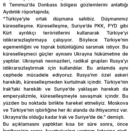
6 Temmuz’da Donbass bölgesi gözlemlerini anlattığı
Aydınlık röportajında;
“Türkiye’yle ortak düşmana sahibiz. Düşmanımız
küreselleşme. Küreselleşme, Suriye’de PKK, PYD gibi
Kürt ayrılıkçı teröristlerini kullanarak Türkiye’yi
istikrarsızlaştırmaya çalışıyor. Böylece Türkiye’nin
egemenliğini ve toprak bütünlüğünü sarsmak istiyor. Bu
küreselleşmeci güçler aynısını Ukrayna hükümetine de
yaptılar. Ukraynalı neonazileri, radikal grupları Rusya’yı
istikrarsızlaştırmak için kullandılar. Bu anlamda aynı
cephede mücadele ediyoruz. Rusya’nın özel askeri
harekâtı, küreselleşmeden kurtulmak içindir. Türkiye’nin
Irak’taki harekâtı ve Suriye’de yaklaşan harekatı da
emperyalizmle, küreselleşmeyle savaşmak içindir. Bu
yüzden bu noktada birlikte hareket etmeliyiz. Moskova
ve Türkiye’nin işbirliğine her iki alanda da ihtiyacımız var.
Ukrayna’da olduğu kadar Irak ve Suriye’de de.” demişti.
Bu açıklamasını yaptıktan kısa bir süre sonra, önce
İngiltere’nin sonra Avustralya’nın yaptırım listesine girdi.