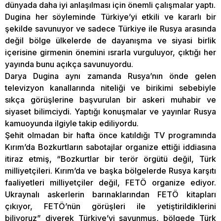
dünyada daha iyi anlaşılması için önemli çalışmalar yaptı.
Dugina her söyleminde Türkiye’yi etkili ve kararlı bir
şekilde savunuyor ve sadece Türkiye ile Rusya arasında
değil bölge ülkelerde de dayanışma ve siyasi birlik
içerisine girmenin önemini ısrarla vurguluyor, çıktığı her
yayında bunu açıkça savunuyordu.
Darya Dugina aynı zamanda Rusya’nın önde gelen
televizyon kanallarında niteliği ve birikimi sebebiyle
sıkça görüşlerine başvurulan bir askeri muhabir ve
siyaset bilimciydi. Yaptığı konuşmalar ve yayınlar Rusya
kamuoyunda ilgiyle takip ediliyordu.
Şehit olmadan bir hafta önce katıldığı TV programında
Kırım’da Bozkurtların sabotajlar organize ettiği iddiasına
itiraz etmiş, “Bozkurtlar bir terör örgütü değil, Türk
milliyetçileri. Kırım’da ve başka bölgelerde Rusya karşıtı
faaliyetleri milliyetçiler değil, FETÖ organize ediyor.
Ukraynalı askerlerin barınaklarından FETÖ kitapları
çıkıyor, FETÖ’nün görüşleri ile yetiştirildiklerini
biliyoruz” diyerek Türkiye’yi savunmuş, bölgede Türk