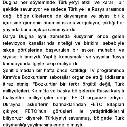
Dugina her söyleminde Türkiye’yi etkili ve kararlı bir
şekilde savunuyor ve sadece Türkiye ile Rusya arasında
değil bölge ülkelerde de dayanışma ve siyasi birlik
içerisine girmenin önemini ısrarla vurguluyor, çıktığı her
yayında bunu açıkça savunuyordu.
Darya Dugina aynı zamanda Rusya’nın önde gelen
televizyon kanallarında niteliği ve birikimi sebebiyle
sıkça görüşlerine başvurulan bir askeri muhabir ve
siyaset bilimciydi. Yaptığı konuşmalar ve yayınlar Rusya
kamuoyunda ilgiyle takip ediliyordu.
Şehit olmadan bir hafta önce katıldığı TV programında
Kırım’da Bozkurtların sabotajlar organize ettiği iddiasına
itiraz etmiş, “Bozkurtlar bir terör örgütü değil, Türk
milliyetçileri. Kırım’da ve başka bölgelerde Rusya karşıtı
faaliyetleri milliyetçiler değil, FETÖ organize ediyor.
Ukraynalı askerlerin barınaklarından FETÖ kitapları
çıkıyor, FETÖ’nün görüşleri ile yetiştirildiklerini
biliyoruz” diyerek Türkiye’yi savunmuş, bölgede Türk
düşmanlığı yayılmasına engel olmuştu.