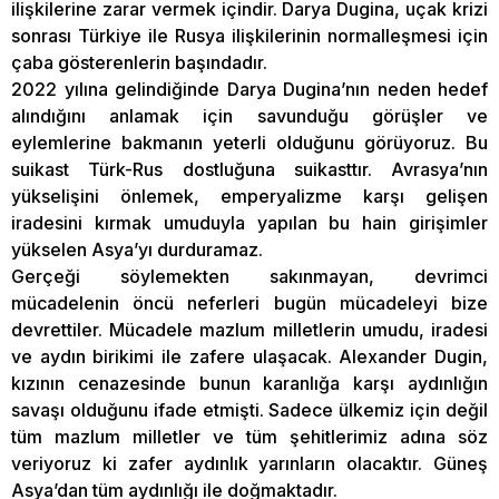
ilişkilerine zarar vermek içindir. Darya Dugina, uçak krizi
sonrası Türkiye ile Rusya ilişkilerinin normalleşmesi için
çaba gösterenlerin başındadır.
2022 yılına gelindiğinde Darya Dugina’nın neden hedef
alındığını anlamak için savunduğu görüşler ve
eylemlerine bakmanın yeterli olduğunu görüyoruz. Bu
suikast Türk-Rus dostluğuna suikasttır. Avrasya’nın
yükselişini önlemek, emperyalizme karşı gelişen
iradesini kırmak umuduyla yapılan bu hain girişimler
yükselen Asya’yı durduramaz.
Gerçeği söylemekten sakınmayan, devrimci
mücadelenin öncü neferleri bugün mücadeleyi bize
devrettiler. Mücadele mazlum milletlerin umudu, iradesi
ve aydın birikimi ile zafere ulaşacak. Alexander Dugin,
kızının cenazesinde bunun karanlığa karşı aydınlığın
savaşı olduğunu ifade etmişti. Sadece ülkemiz için değil
tüm mazlum milletler ve tüm şehitlerimiz adına söz
veriyoruz ki zafer aydınlık yarınların olacaktır. Güneş
Asya’dan tüm aydınlığı ile doğmaktadır.