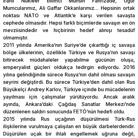
İranlı Nükleer bilimci Muhsin Fahrizade, Uğur
Mumcularımız, Ali Gaffar Okkanlarımız… Hepsinin ortak
noktası NATO ve Atlantik’e karşı verilen savaşta
cephede olmasıdır. Hepsi farklı biçimlerde savaşın en ön
mevziisindedir ve hiçbirinin hedef alınışı tesadüf
olmamıştır.
2011 yılında Amerika’nın Suriye’de çıkarttığı iç savaşa
bölge ülkelerinin, özellikle Türkiye ve Rusya’nın savaşı
bitirecek müdahaleler yapabilme gücünün oluşu,
emperyalist güçleri oldukça tedirgin ediyordu. 2016
yılına gelindiğinde sürece Rusya’nın dahil olması savaşın
seyrini değiştirdi. Bu sürece Türkiye’den dahil olan Rus
Büyükelçi Andrey Karlov, Türkiye içinde bu mücadelenin
yayılması için çalışmalar yürütüyordu. Ancak aralık
ayında, Ankara’daki Çağdaş Sanatlar Merkezi’nde
düzenlenen saldırı sonucunda FETÖ’nün hedefi oldu.
2015 yılında Rus uçağının düşürülmesi Türk-Rus
ilişkilerine vurulmaya çalışılan en büyük darbelerdendir.
Düşürülen uçak bir ihlali engellemek uğruna değil,