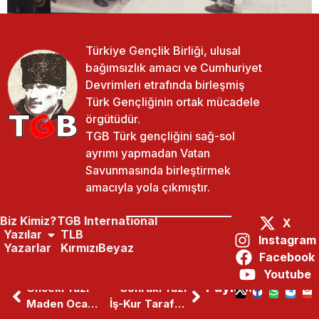
Türkiye Gençlik Birliği, ulusal
bağımsızlık amacı ve Cumhuriyet
Devrimleri etrafında birleşmiş
Türk Gençliğinin ortak mücadele
örgütüdür.
TGB Türk gençliğini sağ-sol
ayrımı yapmadan Vatan
Savunmasında birleştirmek
amacıyla yola çıkmıştır.
Biz Kimiz?
TGB International
X
Yazılar
TLB
Instagram
Yazarlar
KırmızıBeyaz
Facebook
Youtube
Paylaş:
Önceki Yazı
Sonraki Yazı
Maden Ocağında Göçük
İş-Kur Tarafından Işten Çıkarılan Işçilerin Direnişi Sürüyor