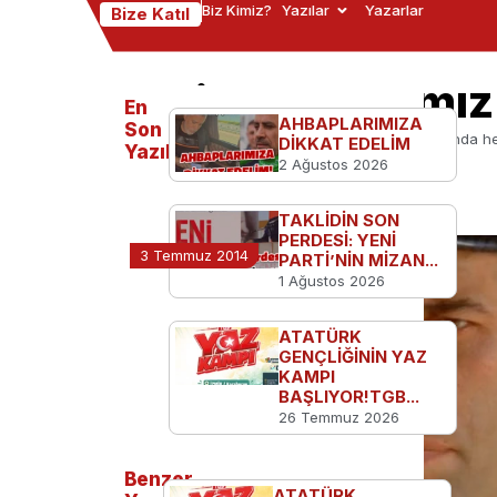
Biz Kimiz?
Yazılar
Yazarlar
Bize Katıl
Deli kaymakamız 
En
AHBAPLARIMIZA
Son
Ana Sayfa
TGB'den
Deli kaymakamız aslında h
DİKKAT EDELİM
Yazılanlar
2 Ağustos 2026
TAKLİDİN SON
PERDESİ: YENİ
3 Temmuz 2014
PARTİ’NİN MİZAN...
1 Ağustos 2026
ATATÜRK
GENÇLİĞİNİN YAZ
KAMPI
BAŞLIYOR!TGB...
26 Temmuz 2026
Benzer
ATATÜRK