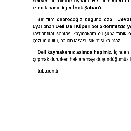
seksen iki filmde oynadı. Her filminden d
izledik namı diğer
İnek Şaban
‘ı.
Bir film önereceğiz bugüne özel.
Cevat
uyarlanan
Deli Deli Küpeli
belleklerimizde ye
rastlantılar sonrası kaymakam oluşuna tanık 
çözüm bulur, halkın tasası, sıkıntısı kalmaz.
Deli kaymakamız aslında hepimiz.
İçinden 
çırpmak dururken hak aramayı düşündüğümüz için
tgb.gen.tr