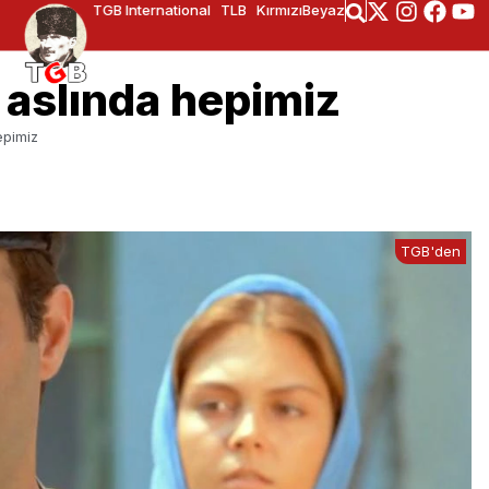
TGB International
TLB
KırmızıBeyaz
aslında hepimiz
epimiz
TGB'den