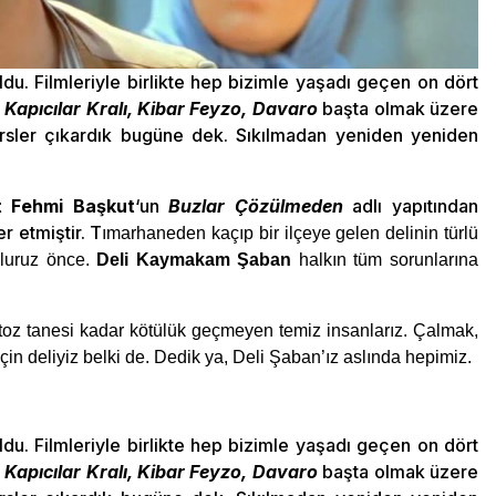
oldu. Filmleriyle birlikte hep bizimle yaşadı geçen on dört
 Kapıcılar Kralı, Kibar Feyzo, Davaro
başta olmak üzere
ersler çıkardık bugüne dek. Sıkılmadan yeniden yeniden
 Fehmi Başkut
‘un
Buzlar Çözülmeden
adlı yapıtından
r etmiştir. T
ımarhaneden kaçıp bir ilçeye gelen delinin türlü
oluruz önce.
Deli Kaymakam Şaban
halkın tüm sorunlarına
toz tanesi kadar kötülük geçmeyen temiz insanlarız. Çalmak,
 deliyiz belki de. Dedik ya, Deli Şaban’ız aslında hepimiz.
oldu. Filmleriyle birlikte hep bizimle yaşadı geçen on dört
 Kapıcılar Kralı, Kibar Feyzo, Davaro
başta olmak üzere