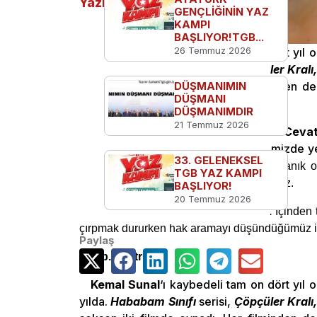
Yazılar
GENÇLİĞİNİN YAZ
KAMPI
BAŞLIYOR!TGB...
26 Temmuz 2026
Kemal Sunal
‘ı kaybedeli tam on dört yıl 
yılda.
Hababam Sınıfı
serisi,
Çöpçüler Kralı,
DÜŞMANIMIN
seksen iki filmde oynadı. Her filminden d
DÜŞMANI
izledik namı diğer
İnek Şaban
‘ı.
DÜŞMANIMDIR
21 Temmuz 2026
Bir film önereceğiz bugüne özel.
Cevat
uyarlanan
Deli Deli Küpeli
belleklerimizde ye
33. GELENEKSEL
rastlantılar sonrası kaymakam oluşuna tanık 
TGB YAZ KAMPI
çözüm bulur, halkın tasası, sıkıntısı kalmaz.
BAŞLIYOR!
20 Temmuz 2026
Deli kaymakamız aslında hepimiz.
İçinden 
çırpmak dururken hak aramayı düşündüğümüz için
Paylaş
tgb.gen.tr
Kemal Sunal
‘ı kaybedeli tam on dört yıl 
yılda.
Hababam Sınıfı
serisi,
Çöpçüler Kralı,