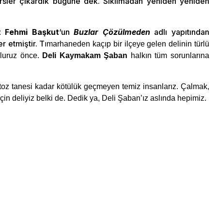
ersler çıkardık bugüne dek. Sıkılmadan yeniden yeniden
 Fehmi Başkut
‘un
Buzlar Çözülmeden
adlı yapıtından
r etmiştir. T
ımarhaneden kaçıp bir ilçeye gelen delinin türlü
oluruz önce.
Deli Kaymakam Şaban
halkın tüm sorunlarına
toz tanesi kadar kötülük geçmeyen temiz insanlarız. Çalmak,
 deliyiz belki de. Dedik ya, Deli Şaban’ız aslında hepimiz.