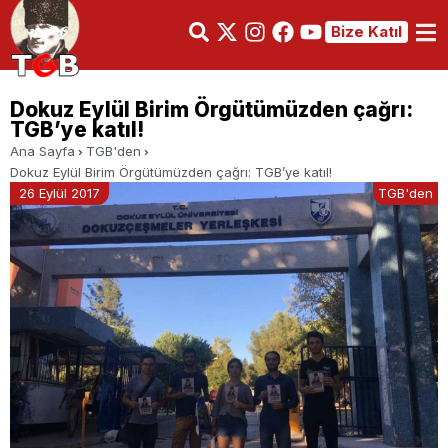
Bize Katıl
Dokuz Eylül Birim Örgütümüzden çağrı:
TGB’ye katıl!
Ana Sayfa
TGB'den
Dokuz Eylül Birim Örgütümüzden çağrı: TGB’ye katıl!
26 Eylül 2017
TGB'den