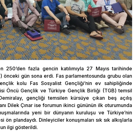
n 250’den fazla gencin katılımıyla 27 Mayıs tarihinde
YF) önceki gün sona erdi. Fas parlamentosunda grubu olan
ençlik kolu Fas Sosyalist Gençliği’nin ev sahipliğinde
tisi Öncü Gençlik ve Türkiye Gençlik Birliği (TGB) temsil
emiralay, gençliği temsilen kürsüye çıkan beş açılış
nı Dilek Çınar ise forumun ikinci gününün ilk oturumunda
nuşmalarında yeni bir dünyanın kuruluşu ve Türkiye’nin
 ön plandaydı. Dinleyiciler konuşmaları sık sık alkışlarla
 ilgi gösterildi.