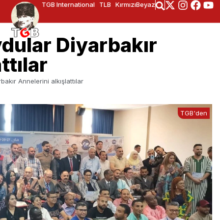
TGB International
TLB
KırmızıBeyaz
vdular Diyarbakır
ttılar
akır Annelerini alkışlattılar
TGB'den