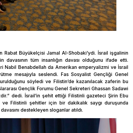
in Rabat Büyükelçisi Jamal Al-Shobaki’ydi. İsrail işgalinin
tin davasının tüm insanlığın davası olduğunu ifade etti.
eri Nabil Benabdellah da Amerikan emperyalizmi ve İsrail
ütme mesajıyla seslendi. Fas Sosyalist Gençliği Genel
urulduğunu söyledi ve Filistin’de kazanılacak zaferin bu
luslararası Gençlik Forumu Genel Sekreteri Ghassan Sadawi
r.” dedi. İsrail’in şehit ettiği Filistinli gazeteci Şirin Ebu
ve Filistinli şehitler için bir dakikalık saygı duruşunda
 davasını destekleyen sloganlar atıldı.