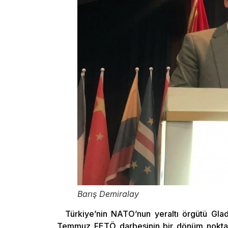
Barış Demiralay
Türkiye’nin NATO’nun yeraltı örgütü Gla
Temmuz FETÖ darbesinin bir dönüm noktası