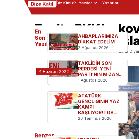
Biz Kimiz?
Yazılar
Yazarlar
Bize Katıl
Fas’ta PKK’yı ko
En
Annelerini alkışla
AHBAPLARIMIZA
Son
DİKKAT EDELİM
Yazılanlar
2 Ağustos 2026
Ana Sayfa
TGB'den
Fas’ta PKK’yı kovdular Diyarb
TAKLİDİN SON
PERDESİ: YENİ
4 Haziran 2022
PARTİ’NİN MİZAN...
1 Ağustos 2026
ATATÜRK
GENÇLİĞİNİN YAZ
KAMPI
BAŞLIYOR!TGB...
26 Temmuz 2026
Benzer