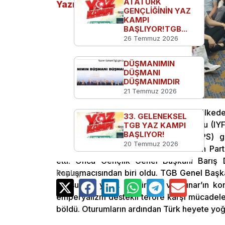
ATATÜRK
Yazılar
GENÇLİĞİNİN YAZ
KAMPI
BAŞLIYOR!TGB...
26 Temmuz 2026
DÜŞMANIMIN
DÜŞMANI
DÜŞMANIMDIR
21 Temmuz 2026
Fas’ın Tanca şehrinde 5 kıta 40 ülkede
33. GELENEKSEL
başlayan 1. Uluslararası Gençlik Forumu (I
TGB YAZ KAMPI
BAŞLIYOR!
İlerleme ve Sosyalizm Partisi’nin (PPS) g
20 Temmuz 2026
düzenlenen etkinlikte, Türkiye’yi Vatan Par
etti. Öncü Gençlik Genel Başkanı Barış D
konuşmacısından biri oldu. TGB Genel Başka
Paylaş
bir sunum yaptı. Demiralay ve Çınar’ın ko
emperyalizm destekli teröre karşı mücadelesi
böldü. Oturumların ardından Türk heyete yoğun