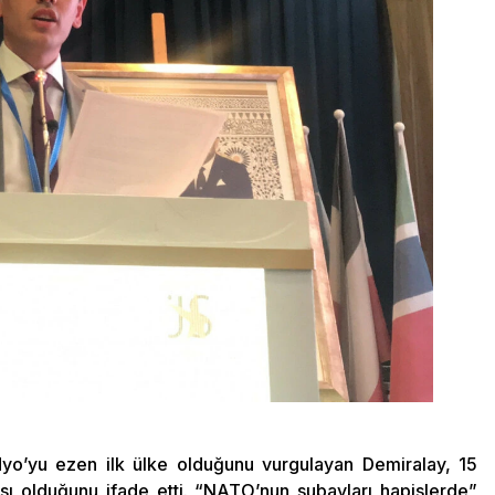
dyo’yu ezen ilk ülke olduğunu vurgulayan Demiralay, 15
 olduğunu ifade etti. “NATO’nun subayları hapislerde”