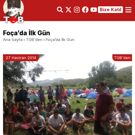
Bize Katıl
Foça’da İlk Gün
Ana Sayfa
TGB'den
Foça’da İlk Gün
27 Haziran 2014
TGB'den