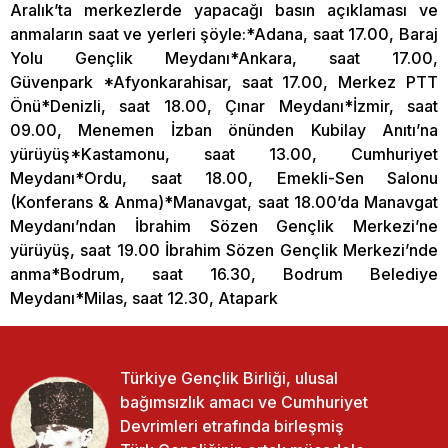
Aralık’ta merkezlerde yapacağı basın açıklaması ve
anmaların saat ve yerleri şöyle:*Adana, saat 17.00, Baraj
Yolu Gençlik Meydanı*Ankara, saat 17.00,
Güvenpark *Afyonkarahisar, saat 17.00, Merkez PTT
Önü*Denizli, saat 18.00, Çınar Meydanı*İzmir, saat
09.00, Menemen İzban önünden Kubilay Anıtı’na
yürüyüş*Kastamonu, saat 13.00, Cumhuriyet
Meydanı*Ordu, saat 18.00, Emekli-Sen Salonu
(Konferans & Anma)*Manavgat, saat 18.00’da Manavgat
Meydanı’ndan İbrahim Sözen Gençlik Merkezi’ne
yürüyüş, saat 19.00 İbrahim Sözen Gençlik Merkezi’nde
anma*Bodrum, saat 16.30, Bodrum Belediye
Meydanı*Milas, saat 12.30, Atapark
Türkiye Gençlik Birliği, ulusal
bağımsızlık amacı ve Cumhuriyet
Devrimleri etrafında birleşmiş