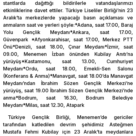
stantlarda dağıttığı bildirilerle vatandaşlarımızı
etkinliklerine davet ettiler. Türkiye Liseliler Birliği’nin 23
Aralık’ta merkezlerde yapacağı basın açıklaması ve
anmaların saat ve yerleri şöyle:*Adana, saat 17.00, Baraj
Yolu Gençlik Meydanı*Ankara, saat 17.00,
Güvenpark *Afyonkarahisar, saat 17.00, Merkez PTT
Önü*Denizli, saat 18.00, Çınar Meydanı*İzmir, saat
09.00, Menemen İzban önünden Kubilay Anıtı’na
yürüyüş*Kastamonu, saat 13.00, Cumhuriyet
Meydanı*Ordu, saat 18.00, Emekli-Sen Salonu
(Konferans & Anma)*Manavgat, saat 18.00’da Manavgat
Meydanı’ndan İbrahim Sözen Gençlik Merkezi’ne
yürüyüş, saat 19.00 İbrahim Sözen Gençlik Merkezi’nde
anma*Bodrum, saat 16.30, Bodrum Belediye
Meydanı*Milas, saat 12.30, Atapark
Türkiye Gençlik Birliği, Menemen’de gericiler
tarafından katledilen devrim şehidimiz Asteğmen
Mustafa Fehmi Kubilay için 23 Aralık’ta meydanlara