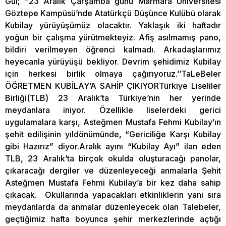
Gül; ‘’23 Aralık Çarşamba günü Marmara Üniversitesi
Göztepe Kampüsü’nde Atatürkçü Düşünce Kulübü olarak
Kubilay yürüyüşümüz olacaktır. Yaklaşık iki haftadır
yoğun bir çalışma yürütmekteyiz. Afiş asılmamış pano,
bildiri verilmeyen öğrenci kalmadı. Arkadaşlarımız
heyecanla yürüyüşü bekliyor. Devrim şehidimiz Kubilay
için herkesi birlik olmaya çağırıyoruz.’’TaLeBeler
ÖĞRETMEN KUBİLAY’A SAHİP ÇIKIYORTürkiye Liseliler
Birliği(TLB) 23 Aralık’ta Türkiye’nin her yerinde
meydanlara iniyor. Özellikle liselerdeki gerici
uygulamalara karşı, Asteğmen Mustafa Fehmi Kubilay’ın
şehit edilişinin yıldönümünde, “Gericiliğe Karşı Kubilay
gibi Hazırız” diyor.Aralık ayını “Kubilay Ayı” ilan eden
TLB, 23 Aralık’ta birçok okulda oluşturacağı panolar,
çıkaracağı dergiler ve düzenleyeceği anmalarla Şehit
Asteğmen Mustafa Fehmi Kubilay’a bir kez daha sahip
çıkacak. Okullarında yapacakları etkinliklerin yanı sıra
meydanlarda da anmalar düzenleyecek olan Talebeler,
geçtiğimiz hafta boyunca şehir merkezlerinde açtığı