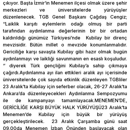
çıkıyor. Başta İzmir’in Menemen ilçesi olmak üzere şehir
merkezleri ve üniversitelerde yürüyüşler
düzenlenecek. TGB Genel Başkanı Çağdaş Cengiz;
‘‘Laiklik karşıtı eylemlerin odağı olmuş bir parti
tarafından aydınlanma değerlerinin bir bir ortadan
kaldırıldığı günümüz Türkiyesi’nde Kubilay bir direnç
mevzisidir. Bütün millet o mevzide konumlanmalıdır.
Gericiliğe karşı savaşta Kubilay gibi hazır olmak bugün
aydınlanmayı ve laikliği savunmanın en esaslı koşuludur.
‘’ diyerek Türk gençliğini Kubilay’a sahip çıkmaya
çağırdı.Aydınlanma ayı ilan ettikleri aralık ayı içerisinde
üniversitelerde çok sayıda etkinlik düzenleyen TGBliler
23 Aralık’ta Kubilay için seferber olacak, 26-27 Aralık’ta
Ankara’da düzenleyecekleri Aydınlanma Sempozyumu
ile de kampanyayı tamamlayacak.MENEMEN’DE,
GERİCİLİĞE KARŞI BÜYÜK HALK YÜRÜYÜŞÜ23 Aralık’ta
Menemen’de Kubilay için büyük bir yürüyüş
gerçekleştirilecek. 23 Aralık Çarşamba günü saat
09.00da Menemen İzban Önünden başlayacak olan