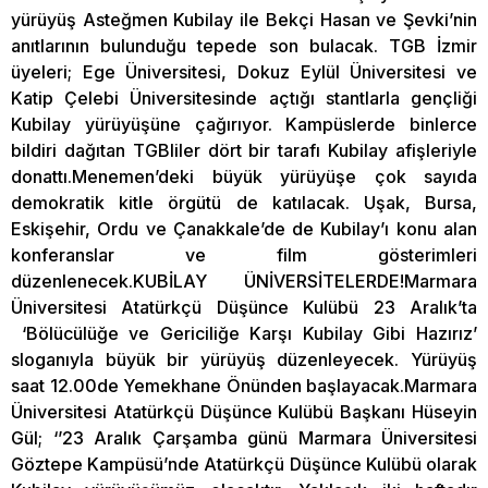
yürüyüş Asteğmen Kubilay ile Bekçi Hasan ve Şevki’nin
anıtlarının bulunduğu tepede son bulacak. TGB İzmir
üyeleri; Ege Üniversitesi, Dokuz Eylül Üniversitesi ve
Katip Çelebi Üniversitesinde açtığı stantlarla gençliği
Kubilay yürüyüşüne çağırıyor. Kampüslerde binlerce
bildiri dağıtan TGBliler dört bir tarafı Kubilay afişleriyle
donattı.Menemen’deki büyük yürüyüşe çok sayıda
demokratik kitle örgütü de katılacak. Uşak, Bursa,
Eskişehir, Ordu ve Çanakkale’de de Kubilay’ı konu alan
konferanslar ve film gösterimleri
düzenlenecek.KUBİLAY ÜNİVERSİTELERDE!Marmara
Üniversitesi Atatürkçü Düşünce Kulübü 23 Aralık’ta
‘Bölücülüğe ve Gericiliğe Karşı Kubilay Gibi Hazırız’
sloganıyla büyük bir yürüyüş düzenleyecek. Yürüyüş
saat 12.00de Yemekhane Önünden başlayacak.Marmara
Üniversitesi Atatürkçü Düşünce Kulübü Başkanı Hüseyin
Gül; ‘’23 Aralık Çarşamba günü Marmara Üniversitesi
Göztepe Kampüsü’nde Atatürkçü Düşünce Kulübü olarak