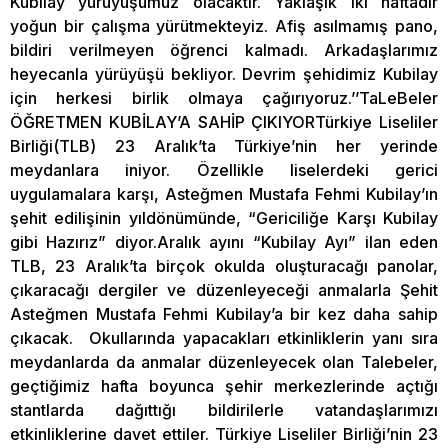
Kubilay yürüyüşümüz olacaktır. Yaklaşık iki haftadır
yoğun bir çalışma yürütmekteyiz. Afiş asılmamış pano,
bildiri verilmeyen öğrenci kalmadı. Arkadaşlarımız
heyecanla yürüyüşü bekliyor. Devrim şehidimiz Kubilay
için herkesi birlik olmaya çağırıyoruz.’’TaLeBeler
ÖĞRETMEN KUBİLAY’A SAHİP ÇIKIYORTürkiye Liseliler
Birliği(TLB) 23 Aralık’ta Türkiye’nin her yerinde
meydanlara iniyor. Özellikle liselerdeki gerici
uygulamalara karşı, Asteğmen Mustafa Fehmi Kubilay’ın
şehit edilişinin yıldönümünde, “Gericiliğe Karşı Kubilay
gibi Hazırız” diyor.Aralık ayını “Kubilay Ayı” ilan eden
TLB, 23 Aralık’ta birçok okulda oluşturacağı panolar,
çıkaracağı dergiler ve düzenleyeceği anmalarla Şehit
Asteğmen Mustafa Fehmi Kubilay’a bir kez daha sahip
çıkacak. Okullarında yapacakları etkinliklerin yanı sıra
meydanlarda da anmalar düzenleyecek olan Talebeler,
geçtiğimiz hafta boyunca şehir merkezlerinde açtığı
stantlarda dağıttığı bildirilerle vatandaşlarımızı
etkinliklerine davet ettiler. Türkiye Liseliler Birliği’nin 23