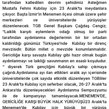
tarafından katledilen devrim şehidimiz Asteğmen
Mustafa Fehmi Kubilay için 23 Aralık’ta meydanlara
çıkıyor. Başta İzmir’in Menemen ilçesi olmak üzere şehir
merkezleri ve üniversitelerde yürüyüşler
düzenlenecek. TGB Genel Başkanı Çağdaş Cengiz;
‘‘Laiklik karşıtı eylemlerin odağı olmuş bir parti
tarafından aydınlanma değerlerinin bir bir ortadan
kaldırıldığı günümüz Türkiyesi’nde Kubilay bir direnç
mevzisidir. Bütün millet o mevzide konumlanmalıdır.
Gericiliğe karşı savaşta Kubilay gibi hazır olmak bugün
aydınlanmayı ve laikliği savunmanın en esaslı koşuludur.
‘’ diyerek Türk gençliğini Kubilay’a sahip çıkmaya
çağırdı.Aydınlanma ayı ilan ettikleri aralık ayı içerisinde
üniversitelerde çok sayıda etkinlik düzenleyen TGBliler
23 Aralık’ta Kubilay için seferber olacak, 26-27 Aralık’ta
Ankara’da düzenleyecekleri Aydınlanma Sempozyumu
ile de kampanyayı tamamlayacak.MENEMEN’DE,
GERİCİLİĞE KARŞI BÜYÜK HALK YÜRÜYÜŞÜ23 Aralık’ta
Menemen’de Kubilay için büyük bir yürüyüş