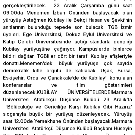
gerçekleştirilecek. 23 Aralık Çarşamba günü saat
09.00da Menemen İzban Önünden başlayacak olan
yürüyüş Asteğmen Kubilay ile Bekçi Hasan ve Şevki’nin
anıtlarının bulunduğu tepede son bulacak. TGB İzmir
üyeleri; Ege Üniversitesi, Dokuz Eylül Üniversitesi ve
Katip Çelebi Üniversitesinde açtığı stantlarla gençliği
Kubilay yürüyüşüne çağırıyor. Kampüslerde binlerce
bildiri dağıtan TGBliler dört bir tarafı Kubilay afişleriyle
donattı.Menemen’deki büyük yürüyüşe çok sayıda
demokratik kitle örgütü de katılacak. Uşak, Bursa,
Eskişehir, Ordu ve Çanakkale’de de Kubilay’ı konu alan
konferanslar ve film gösterimleri
düzenlenecek.KUBİLAY ÜNİVERSİTELERDE!Marmara
Üniversitesi Atatürkçü Düşünce Kulübü 23 Aralık’ta
‘Bölücülüğe ve Gericiliğe Karşı Kubilay Gibi Hazırız’
sloganıyla büyük bir yürüyüş düzenleyecek. Yürüyüş
saat 12.00de Yemekhane Önünden başlayacak.Marmara
Üniversitesi Atatürkçü Düşünce Kulübü Başkanı Hüseyin