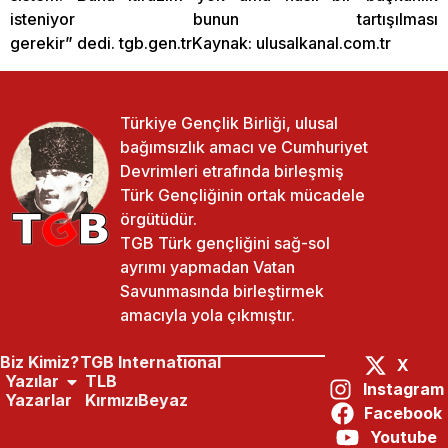
isteniyor bunun tartışılması
gerekir” dedi. tgb.gen.trKaynak: ulusalkanal.com.tr
Türkiye Gençlik Birliği, ulusal
bağımsızlık amacı ve Cumhuriyet
Devrimleri etrafında birleşmiş
Türk Gençliğinin ortak mücadele
örgütüdür.
TGB Türk gençliğini sağ-sol
ayrımı yapmadan Vatan
Savunmasında birleştirmek
amacıyla yola çıkmıştır.
Biz Kimiz?
TGB International
X
Yazılar
TLB
Instagram
Yazarlar
KırmızıBeyaz
Facebook
Paylaş:
Önceki Yazı
Sonraki Yazı
Youtube
TGB İzmir Akşam Yemeğinde Buluştu
Haydarpaşa Marmaranındır