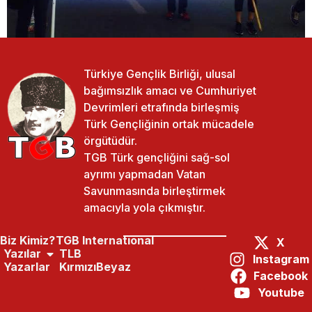
Türkiye Gençlik Birliği, ulusal
bağımsızlık amacı ve Cumhuriyet
Devrimleri etrafında birleşmiş
Türk Gençliğinin ortak mücadele
örgütüdür.
TGB Türk gençliğini sağ-sol
ayrımı yapmadan Vatan
Savunmasında birleştirmek
amacıyla yola çıkmıştır.
Biz Kimiz?
TGB International
X
Yazılar
TLB
Instagram
Yazarlar
KırmızıBeyaz
Facebook
Paylaş:
Önceki Yazı
Sonraki Yazı
Youtube
Isparta Birlik Için Yürüdü
Amasya Birlik Için Yürüdü