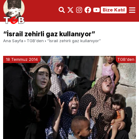
Bize Katıl
“İsrail zehirli gaz kullanıyor”
Ana Sayfa
TGB'den
“İsrail zehirli gaz kullanıyor”
18 Temmuz 2014
TGB'den