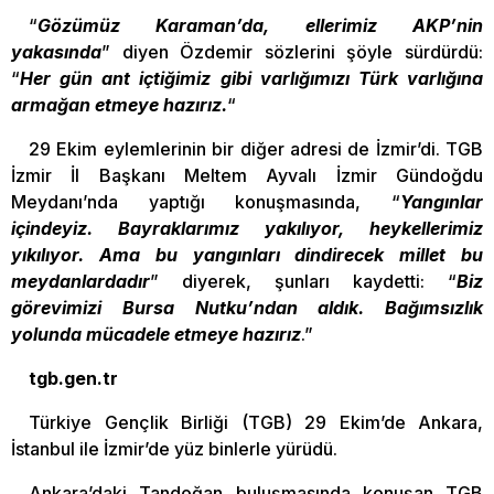
“
Gözümüz Karaman’da, ellerimiz AKP’nin
yakasında
” diyen Özdemir sözlerini şöyle sürdürdü:
“
Her gün ant içtiğimiz gibi varlığımızı Türk varlığına
armağan etmeye hazırız.
“
29 Ekim eylemlerinin bir diğer adresi de İzmir’di. TGB
İzmir İl Başkanı Meltem Ayvalı İzmir Gündoğdu
Meydanı’nda yaptığı konuşmasında, “
Yangınlar
içindeyiz. Bayraklarımız yakılıyor, heykellerimiz
yıkılıyor. Ama bu yangınları dindirecek millet bu
meydanlardadır
” diyerek, şunları kaydetti: “
Biz
görevimizi Bursa Nutku’ndan aldık. Bağımsızlık
yolunda mücadele etmeye hazırız
.”
tgb.gen.tr
Türkiye Gençlik Birliği (TGB) 29 Ekim’de Ankara,
İstanbul ile İzmir’de yüz binlerle yürüdü.
Ankara’daki Tandoğan buluşmasında konuşan TGB