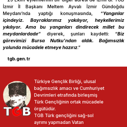
İzmir İl Başkanı Meltem Ayvalı İzmir Gündoğdu
Meydanı’nda yaptığı konuşmasında, “
Yangınlar
içindeyiz. Bayraklarımız yakılıyor, heykellerimiz
yıkılıyor. Ama bu yangınları dindirecek millet bu
meydanlardadır
” diyerek, şunları kaydetti: “
Biz
görevimizi Bursa Nutku’ndan aldık. Bağımsızlık
yolunda mücadele etmeye hazırız
.”
tgb.gen.tr
Türkiye Gençlik Birliği, ulusal
bağımsızlık amacı ve Cumhuriyet
Devrimleri etrafında birleşmiş
Türk Gençliğinin ortak mücadele
örgütüdür.
TGB Türk gençliğini sağ-sol
ayrımı yapmadan Vatan