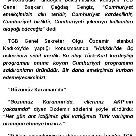
Genel Başkanı Çağdaş Cengiz, “
Cumhuriyet
emekçimizin alın teridir, Cumhuriyet kardeşliktir,
Cumhuriyet birliktir, Cumhuriyeti yıkmaya kalkanları
alaşağı edeceğiz
” dedi.
TGB Genel Sekreteri Olgu Özdemir İstanbul
Kadıköy’de yaptığı konuşmasında “
Hakkâri’de üç
askerimizi şehit verdik. Bu olay Türk-Kürt kardeşliği
programını önüne koyan Cumhuriyet programına
saldıranların ürünüdür. Bir daha emekçimizi kurban
edemeyeceksiniz!
“
“Gözümüz Karaman’da”
“
Gözümüz Karaman’da, ellerimiz AKP’nin
yakasında
” diyen Özdemir sözlerini şöyle sürdürdü:
“
Her gün ant içtiğimiz gibi varlığımızı Türk varlığına
armağan etmeye hazırız.
“
29 Ekim eylemlerinin bir diğer adresi de İzmir’di. TGB