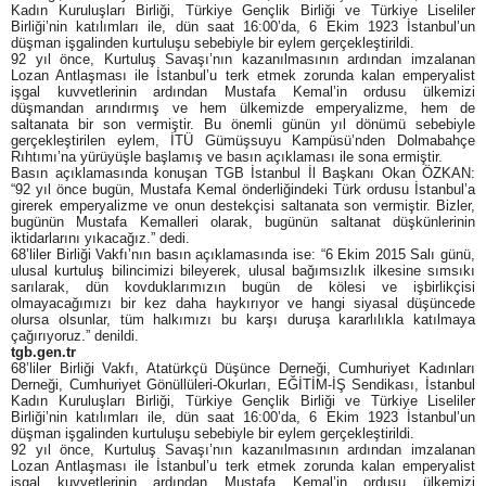
Kadın Kuruluşları Birliği, Türkiye Gençlik Birliği ve Türkiye Liseliler
Birliği’nin katılımları ile, dün saat 16:00’da, 6 Ekim 1923 İstanbul’un
düşman işgalinden kurtuluşu sebebiyle bir eylem gerçekleştirildi.
92 yıl önce, Kurtuluş Savaşı’nın kazanılmasının ardından imzalanan
Lozan Antlaşması ile İstanbul’u terk etmek zorunda kalan emperyalist
işgal kuvvetlerinin ardından Mustafa Kemal’in ordusu ülkemizi
düşmandan arındırmış ve hem ülkemizde emperyalizme, hem de
saltanata bir son vermiştir. Bu önemli günün yıl dönümü sebebiyle
gerçekleştirilen eylem, İTÜ Gümüşsuyu Kampüsü’nden Dolmabahçe
Rıhtımı’na yürüyüşle başlamış ve basın açıklaması ile sona ermiştir.
Basın açıklamasında konuşan TGB İstanbul İl Başkanı Okan ÖZKAN:
“92 yıl önce bugün, Mustafa Kemal önderliğindeki Türk ordusu İstanbul’a
girerek emperyalizme ve onun destekçisi saltanata son vermiştir. Bizler,
bugünün Mustafa Kemalleri olarak, bugünün saltanat düşkünlerinin
iktidarlarını yıkacağız.” dedi.
68’liler Birliği Vakfı’nın basın açıklamasında ise: “6 Ekim 2015 Salı günü,
ulusal kurtuluş bilincimizi bileyerek, ulusal bağımsızlık ilkesine sımsıkı
sarılarak, dün kovduklarımızın bugün de kölesi ve işbirlikçisi
olmayacağımızı bir kez daha haykırıyor ve hangi siyasal düşüncede
olursa olsunlar, tüm halkımızı bu karşı duruşa kararlılıkla katılmaya
çağırıyoruz.” denildi.
tgb.gen.tr
68’liler Birliği Vakfı, Atatürkçü Düşünce Derneği, Cumhuriyet Kadınları
Derneği, Cumhuriyet Gönüllüleri-Okurları, EĞİTİM-İŞ Sendikası, İstanbul
Kadın Kuruluşları Birliği, Türkiye Gençlik Birliği ve Türkiye Liseliler
Birliği’nin katılımları ile, dün saat 16:00’da, 6 Ekim 1923 İstanbul’un
düşman işgalinden kurtuluşu sebebiyle bir eylem gerçekleştirildi.
92 yıl önce, Kurtuluş Savaşı’nın kazanılmasının ardından imzalanan
Lozan Antlaşması ile İstanbul’u terk etmek zorunda kalan emperyalist
işgal kuvvetlerinin ardından Mustafa Kemal’in ordusu ülkemizi