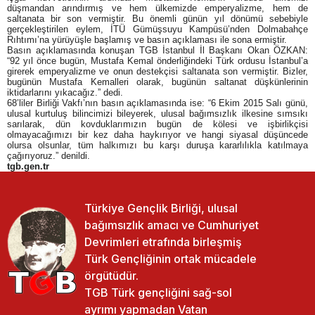
düşmandan arındırmış ve hem ülkemizde emperyalizme, hem de
saltanata bir son vermiştir. Bu önemli günün yıl dönümü sebebiyle
gerçekleştirilen eylem, İTÜ Gümüşsuyu Kampüsü’nden Dolmabahçe
Rıhtımı’na yürüyüşle başlamış ve basın açıklaması ile sona ermiştir.
Basın açıklamasında konuşan TGB İstanbul İl Başkanı Okan ÖZKAN:
“92 yıl önce bugün, Mustafa Kemal önderliğindeki Türk ordusu İstanbul’a
girerek emperyalizme ve onun destekçisi saltanata son vermiştir. Bizler,
bugünün Mustafa Kemalleri olarak, bugünün saltanat düşkünlerinin
iktidarlarını yıkacağız.” dedi.
68’liler Birliği Vakfı’nın basın açıklamasında ise: “6 Ekim 2015 Salı günü,
ulusal kurtuluş bilincimizi bileyerek, ulusal bağımsızlık ilkesine sımsıkı
sarılarak, dün kovduklarımızın bugün de kölesi ve işbirlikçisi
olmayacağımızı bir kez daha haykırıyor ve hangi siyasal düşüncede
olursa olsunlar, tüm halkımızı bu karşı duruşa kararlılıkla katılmaya
çağırıyoruz.” denildi.
tgb.gen.tr
Türkiye Gençlik Birliği, ulusal
bağımsızlık amacı ve Cumhuriyet
Devrimleri etrafında birleşmiş
Türk Gençliğinin ortak mücadele
örgütüdür.
TGB Türk gençliğini sağ-sol
ayrımı yapmadan Vatan