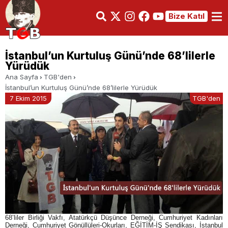
Bize Katıl
İstanbul’un Kurtuluş Günü’nde 68’lilerle
Yürüdük
Ana Sayfa
TGB'den
İstanbul’un Kurtuluş Günü’nde 68’lilerle Yürüdük
7 Ekim 2015
TGB'den
68’liler Birliği Vakfı, Atatürkçü Düşünce Derneği, Cumhuriyet Kadınları
Derneği, Cumhuriyet Gönüllüleri-Okurları, EĞİTİM-İŞ Sendikası, İstanbul