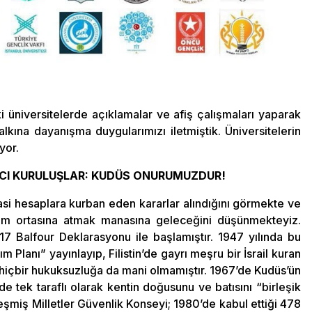
aki üniversitelerde açıklamalar ve afiş çalışmaları yaparak
halkına dayanışma duygularımızı iletmiştik. Üniversitelerin
yor.
CI KURULUŞLAR: KUDÜS ONURUMUZDUR!
asi hesaplara kurban eden kararlar alındığını görmekte ve
tam ortasına atmak manasına geleceğini düşünmekteyiz.
 1917 Balfour Deklarasyonu ile başlamıştır. 1947 yılında bu
 Planı” yayınlayıp, Filistin’de gayrı meşru bir İsrail kuran
n hiçbir hukuksuzluğa da mani olmamıştır. 1967’de Kudüs’ün
’de tek taraflı olarak kentin doğusunu ve batısını “birleşik
eşmiş Milletler Güvenlik Konseyi; 1980’de kabul ettiği 478