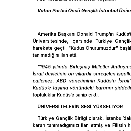
Vatan Partisi Öncü Gençlik İstanbul Üniv
Amerika Başkanı Donald Trump’ın Kudüs’ü İs
Üniversitesinde, içersinde Türkiye Gençl
harekete geçti. “Kudüs Onurumuzdur” başlıklı
tanımadığını ilan etti.
“1945 yılında Birleşmiş Milletler Antlaşm
İsrail devletinin on yıllardır süregelen işg
edilemez. ABD yönetiminin Kudüs’ü İsrail’i
Kudüs’e taşıma yönündeki kararını şiddetl
topluluklar Kudüs’e sahip çıktı.
ÜNİVERSİTELERİN SESİ YÜKSELİYOR
Türkiye Gençlik Birliği olarak, İstanbul’d
kararı tanımadığımızı ilan etmiş ve Filistin 