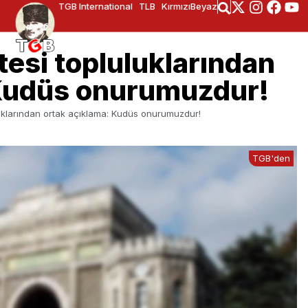
TGB International
TLB
KırmızıBeyaz
tesi topluluklarından
 Kudüs onurumuzdur!
uluklarından ortak açıklama: Kudüs onurumuzdur!
TGB'den