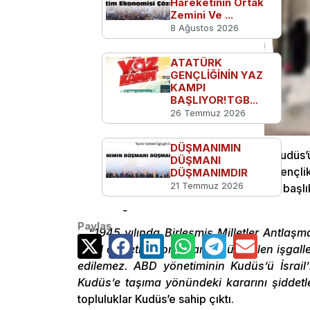
Hareketinin Ortak
Zemini Ve ...
8 Ağustos 2026
ATATÜRK
GENÇLİĞİNİN YAZ
KAMPI
BAŞLIYOR!TGB...
26 Temmuz 2026
DÜŞMANIMIN
Amerika Başkanı Donald Trump’ın Kudüs’ü İs
DÜŞMANI
Üniversitesinde, içersinde Türkiye Gençl
DÜŞMANIMDIR
21 Temmuz 2026
harekete geçti. “Kudüs Onurumuzdur” başlıklı
tanımadığını ilan etti.
Paylaş
“1945 yılında Birleşmiş Milletler Antlaşm
İsrail devletinin on yıllardır süregelen işg
edilemez. ABD yönetiminin Kudüs’ü İsrail’i
Kudüs’e taşıma yönündeki kararını şiddetl
topluluklar Kudüs’e sahip çıktı.