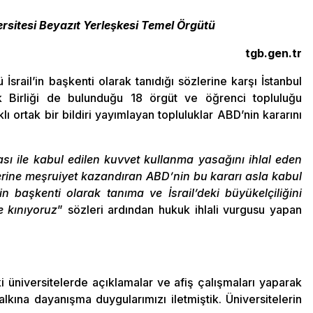
ersitesi Beyazıt Yerleşkesi Temel Örgütü
tgb.gen.tr
rail’in başkenti olarak tanıdığı sözlerine karşı İstanbul
ik Birliği de bulunduğu 18 örgüt ve öğrenci topluluğu
 ortak bir bildiri yayımlayan topluluklar ABD’nin kararını
ası ile kabul edilen kuvvet kullanma yasağını ihlal eden
allerine meşruiyet kazandıran ABD’nin bu kararı asla kabul
n başkenti olarak tanıma ve İsrail’deki büyükelçiliğini
e kınıyoruz
” sözleri ardından hukuk ihlali vurgusu yapan
aki üniversitelerde açıklamalar ve afiş çalışmaları yaparak
halkına dayanışma duygularımızı iletmiştik. Üniversitelerin