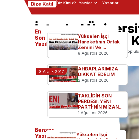
Biz Kimiz?
Yazılar
Yazarlar
Bize Katıl
İstanbul Üniversi
En
ortak açıklama:
Yükselen İşçi
Son
Hareketinin Ortak
Yazılanlar
Zemini Ve ...
Ana Sayfa
TGB'den
İstanbul Üniversitesi topl
8 Ağustos 2026
AHBAPLARIMIZA
8 Aralık 2017
DİKKAT EDELİM
2 Ağustos 2026
TAKLİDİN SON
PERDESİ: YENİ
PARTİ’NİN MİZAN...
1 Ağustos 2026
Benzer
Yükselen İşçi
Yazılar