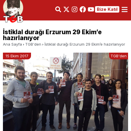
Bize Katıl
İstiklal durağı Erzurum 29 Ekim’e
hazırlanıyor
Ana Sayfa
TGB'den
İstiklal durağı Erzurum 29 Ekim’e hazırlanıyor
15 Ekim 2017
TGB'den