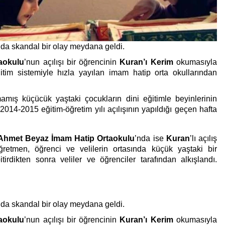
şında skandal bir olay meydana geldi
.
aokulu
’nun açılışı bir öğrencinin
Kuran’ı Kerim
okumasıyla
tim sistemiyle hızla yayılan imam hatip orta okullarından
ış küçücük yaştaki çocukların dini eğitimle beyinlerinin
 2014-2015 eğitim-öğretim yılı açılışının yapıldığı geçen hafta
Ahmet Beyaz İmam Hatip Ortaokulu
’nda ise
Kuran
’lı açılış
retmen, öğrenci ve velilerin ortasında küçük yaştaki bir
irdikten sonra veliler ve öğrenciler tarafından alkışlandı.
şında skandal bir olay meydana geldi
.
aokulu
’nun açılışı bir öğrencinin
Kuran’ı Kerim
okumasıyla