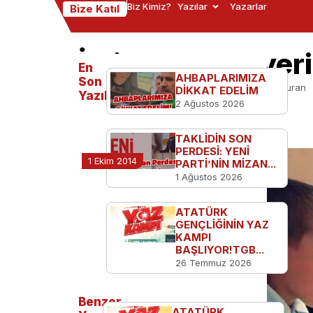
Biz Kimiz?
Yazılar
Yazarlar
Bize Katıl
İstiklal Marşı ye
En
AHBAPLARIMIZA
Son
Ana Sayfa
TGB'den
İstiklal Marşı yerine Kuran
DİKKAT EDELİM
Yazılanlar
2 Ağustos 2026
TAKLİDİN SON
PERDESİ: YENİ
1 Ekim 2014
PARTİ’NİN MİZAN...
1 Ağustos 2026
ATATÜRK
GENÇLİĞİNİN YAZ
KAMPI
BAŞLIYOR!TGB...
26 Temmuz 2026
Benzer
ATATÜRK