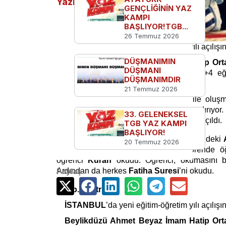
Yazılar
GENÇLİĞİNİN YAZ
KAMPI
BAŞLIYOR!TGB...
26 Temmuz 2026
İSTANBUL
’da yeni eğitim-öğretim yılı açılı
DÜŞMANIMIN
Beylikdüzü Ahmet Beyaz İmam Hatip Ort
DÜŞMANI
yapıldı.
AKP
hükümetinin getirdiği 4+4+4 eği
DÜŞMANIMDIR
skandal görüntüler ortaya çıkıyor.
21 Temmuz 2026
Henüz soyut düşünme yeteneği bile oluşmam
yıkandığı okullar orta çağ karanlığını andırıyor.
33. GELENEKSEL
okullar
İstiklal Marşı
ve saygı duruşuyla açıldı.
TGB YAZ KAMPI
BAŞLIYOR!
Odatv
’nin haberine göre
Beylikdüzü
’ndeki
20 Temmuz 2026
yapıldı. Okul bahçesinde yapılan törende öğ
öğrenci
Kuran
okudu. Öğrenci, okumasını bit
Ardından da herkes
Fatiha Suresi
’ni okudu.
Paylaş
tgb.gen.tr
İSTANBUL
’da yeni eğitim-öğretim yılı açılı
Beylikdüzü Ahmet Beyaz İmam Hatip Ort