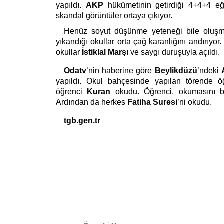
yapıldı.
AKP
hükümetinin getirdiği 4+4+4 eği
skandal görüntüler ortaya çıkıyor.
Henüz soyut düşünme yeteneği bile oluşmam
yıkandığı okullar orta çağ karanlığını andırıyor.
okullar
İstiklal Marşı
ve saygı duruşuyla açıldı.
Odatv
’nin haberine göre
Beylikdüzü
’ndeki
yapıldı. Okul bahçesinde yapılan törende öğ
öğrenci
Kuran
okudu. Öğrenci, okumasını bit
Ardından da herkes
Fatiha Suresi
’ni okudu.
tgb.gen.tr