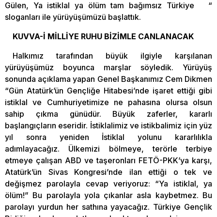
Gülen, Ya istiklal ya ölüm tam bağımsız Türkiye “
sloganları ile yürüyüşümüzü başlattık.
KUVVA-İ MİLLİYE RUHU BİZİMLE CANLANACAK
Halkımız tarafından büyük ilgiyle karşılanan
yürüyüşümüz boyunca marşlar söyledik. Yürüyüş
sonunda açıklama yapan Genel Başkanımız Cem Dikmen
“Gün Atatürk’ün Gençliğe Hitabesi’nde işaret ettiği gibi
istiklal ve Cumhuriyetimize ne pahasına olursa olsun
sahip çıkma günüdür. Büyük zaferler, kararlı
başlangıçların eseridir. İstiklalimiz ve istikbalimiz için yüz
yıl sonra yeniden İstiklal yolunu kararlılıkla
adımlayacağız. Ülkemizi bölmeye, terörle terbiye
etmeye çalışan ABD ve taşeronları FETÖ-PKK’ya karşı,
Atatürk’ün Sivas Kongresi’nde ilan ettiği o tek ve
değişmez parolayla cevap veriyoruz: “Ya istiklal, ya
ölüm!” Bu parolayla yola çıkanlar asla kaybetmez. Bu
parolayı yurdun her sathına yayacağız. Türkiye Gençlik