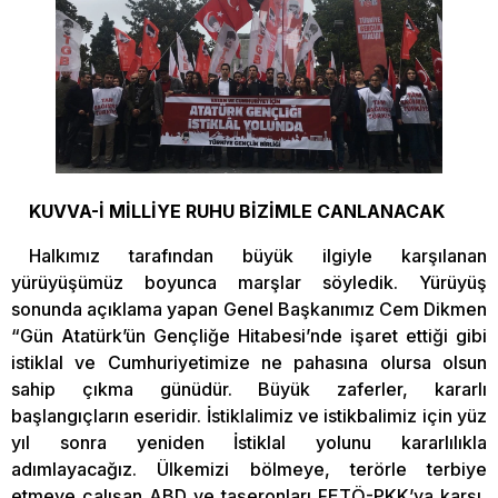
KUVVA-İ MİLLİYE RUHU BİZİMLE CANLANACAK
Halkımız tarafından büyük ilgiyle karşılanan
yürüyüşümüz boyunca marşlar söyledik. Yürüyüş
sonunda açıklama yapan Genel Başkanımız Cem Dikmen
“Gün Atatürk’ün Gençliğe Hitabesi’nde işaret ettiği gibi
istiklal ve Cumhuriyetimize ne pahasına olursa olsun
sahip çıkma günüdür. Büyük zaferler, kararlı
başlangıçların eseridir. İstiklalimiz ve istikbalimiz için yüz
yıl sonra yeniden İstiklal yolunu kararlılıkla
adımlayacağız. Ülkemizi bölmeye, terörle terbiye
etmeye çalışan ABD ve taşeronları FETÖ-PKK’ya karşı,