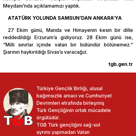
Meydanı’nda açıklamamızı yaptık.
ATATÜRK YOLUNDA SAMSUN’DAN ANKARA’YA
27 Ekim günü, Manda ve Himayenin kesin bir dille
reddedildiği Erzurum’a gidiyoruz. 28 Ekim günü ise,
‘’Milli sınırlar içinde vatan bir bütündür bölünemez.’’
Şiarının haykırıldığı Sivas’a varacağız.
tgb.gen.tr
Türkiye Gençlik Birliği, ulusal
bağımsızlık amacı ve Cumhuriyet
Devrimleri etrafında birleşmiş
Türk Gençliğinin ortak mücadele
örgütüdür.
TGB Türk gençliğini sağ-sol
ayrımı yapmadan Vatan