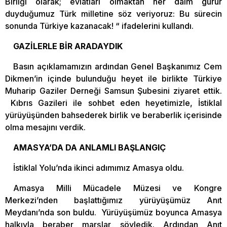
Birliği olarak; evlatları olmaktan her daim gurur
duyduğumuz Türk milletine söz veriyoruz: Bu sürecin
sonunda Türkiye kazanacak! “ ifadelerini kullandı.
GAZİLERLE BİR ARADAYDIK
Basın açıklamamızın ardından Genel Başkanımız Cem
Dikmen’in içinde bulunduğu heyet ile birlikte Türkiye
Muharip Gaziler Derneği Samsun Şubesini ziyaret ettik.
Kıbrıs Gazileri ile sohbet eden heyetimizle, İstiklal
yürüyüşünden bahsederek birlik ve beraberlik içerisinde
olma mesajını verdik.
AMASYA’DA DA ANLAMLI BAŞLANGIÇ
İstiklal Yolu’nda ikinci adımımız Amasya oldu.
Amasya Milli Mücadele Müzesi ve Kongre
Merkezi’nden başlattığımız yürüyüşümüz Anıt
Meydanı’nda son buldu. Yürüyüşümüz boyunca Amasya
halkıyla beraber marşlar söyledik. Ardından Anıt