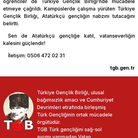
öğrenciler de Türkiye Gençlik Birliği’nde mücadele
etmeye çağrıldı. Kampüslerde çalışma yürüten Türkiye
Gençlik Birliği, Atatürkçü gençliğin nabzını tutacağını
belirtti.
Sen de Atatürkçü gençliğe katıl, vatanseverliğin
kalesini güçlendir!
İletişim: 0506 472 02 31
tgb.gen.tr
Türkiye Gençlik Birliği, ulusal
bağımsızlık amacı ve Cumhuriyet
Devrimleri etrafında birleşmiş
Türk Gençliğinin ortak mücadele
örgütüdür.
TGB Türk gençliğini sağ-sol
ayrımı yapmadan Vatan