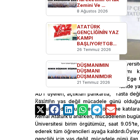
Zemini Ve ...
8 Ağustos 2026
ATATÜRK
GENÇLİĞİNİN YAZ
KAMPI
BAŞLIYOR!TGB...
26 Temmuz 2026
10 Kasım, 9.05…İzmir’in tüm üniversit
DÜŞMANIMIN
DÜŞMANI
düzenlendi. Tüm kampüslerden aynı kar
DÜŞMANIMDIR
Askerleriyiz!”Yasta Değil Kavgadayız”Ege 
21 Temmuz 2026
gerçekleştireceği resmi tören öncesinde yaka
ADT üyeleri, açtıkları pankartla, “Yasta de
Paylaş
Kasım’ın yas değil mücadele günü olduğunu
Topluluğu da okulun resmi törenine katılar
Kemal Atatürk’ü anarken, mücadelenin bugün
Üniversitesi birim örgütümüz, saat 9.05’te
ederek tüm öğrencileri ayağa kaldırdı.Öyleys
gençliği için yas değil, mücadele günü ilan 