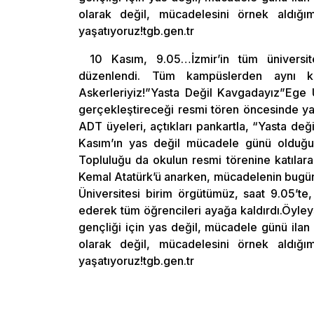
olarak değil, mücadelesini örnek aldığ
yaşatıyoruz!tgb.gen.tr
10 Kasım, 9.05…İzmir’in tüm üniversit
düzenlendi. Tüm kampüslerden aynı kar
Askerleriyiz!”Yasta Değil Kavgadayız”Ege 
gerçekleştireceği resmi tören öncesinde yaka
ADT üyeleri, açtıkları pankartla, “Yasta de
Kasım’ın yas değil mücadele günü olduğunu
Topluluğu da okulun resmi törenine katılar
Kemal Atatürk’ü anarken, mücadelenin bugün
Üniversitesi birim örgütümüz, saat 9.05’te
ederek tüm öğrencileri ayağa kaldırdı.Öyleys
gençliği için yas değil, mücadele günü ilan 
olarak değil, mücadelesini örnek aldığ
yaşatıyoruz!tgb.gen.tr