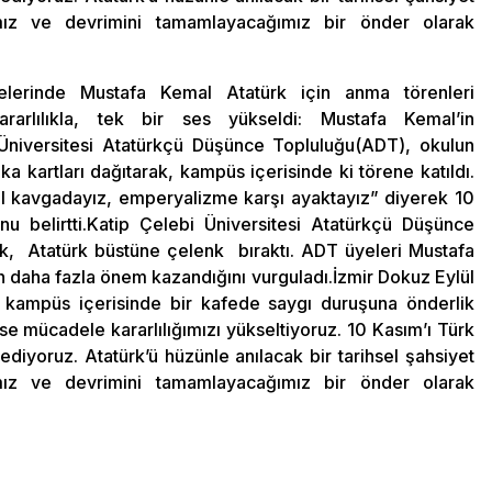
ımız ve devrimini tamamlayacağımız bir önder olarak
elerinde Mustafa Kemal Atatürk için anma törenleri
arlılıkla, tek bir ses yükseldi: Mustafa Kemal’in
Üniversitesi Atatürkçü Düşünce Topluluğu(ADT), okulun
 kartları dağıtarak, kampüs içerisinde ki törene katıldı.
ğil kavgadayız, emperyalizme karşı ayaktayız” diyerek 10
 belirtti.Katip Çelebi Üniversitesi Atatürkçü Düşünce
ak, Atatürk büstüne çelenk bıraktı. ADT üyeleri Mustafa
 daha fazla önem kazandığını vurguladı.İzmir Dokuz Eylül
, kampüs içerisinde bir kafede saygı duruşuna önderlik
e mücadele kararlılığımızı yükseltiyoruz. 10 Kasım’ı Türk
ediyoruz. Atatürk’ü hüzünle anılacak bir tarihsel şahsiyet
ımız ve devrimini tamamlayacağımız bir önder olarak