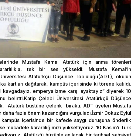
elerinde Mustafa Kemal Atatürk için anma törenleri
arlılıkla, tek bir ses yükseldi: Mustafa Kemal’in
Üniversitesi Atatürkçü Düşünce Topluluğu(ADT), okulun
 kartları dağıtarak, kampüs içerisinde ki törene katıldı.
ğil kavgadayız, emperyalizme karşı ayaktayız” diyerek 10
 belirtti.Katip Çelebi Üniversitesi Atatürkçü Düşünce
ak, Atatürk büstüne çelenk bıraktı. ADT üyeleri Mustafa
 daha fazla önem kazandığını vurguladı.İzmir Dokuz Eylül
, kampüs içerisinde bir kafede saygı duruşuna önderlik
e mücadele kararlılığımızı yükseltiyoruz. 10 Kasım’ı Türk
ediyoruz. Atatürk’ü hüzünle anılacak bir tarihsel şahsiyet