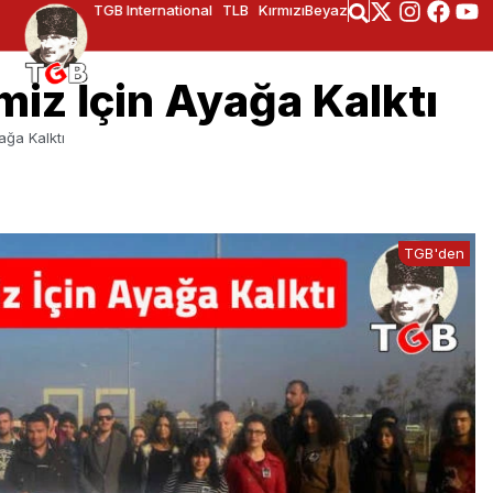
TGB International
TLB
KırmızıBeyaz
miz İçin Ayağa Kalktı
ağa Kalktı
TGB'den