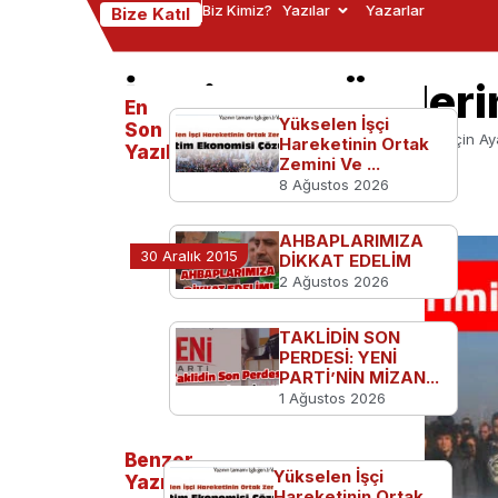
Biz Kimiz?
Yazılar
Yazarlar
Bize Katıl
İzmir, Ulu Önderi
En
Yükselen İşçi
Son
Ana Sayfa
TGB'den
İzmir, Ulu Önderimiz İçin Ay
Hareketinin Ortak
Yazılanlar
Zemini Ve ...
8 Ağustos 2026
AHBAPLARIMIZA
30 Aralık 2015
DİKKAT EDELİM
2 Ağustos 2026
TAKLİDİN SON
PERDESİ: YENİ
PARTİ’NİN MİZAN...
1 Ağustos 2026
Benzer
Yükselen İşçi
Yazılar
Hareketinin Ortak