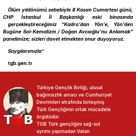
Ölüm yıldönümü sebebiyle 8 Kasım Cumartesi günü,
CHP İstanbul İl Başkanlığı eski binasında
gerçekleştireceğimiz “Kadro’dan Yön’e, Yön’den
Bugüne Sol-Kemalizm / Doğan Avcıoğlu’nu Anlamak”
panelimize; sizleri davet etmekten onur duyuyoruz.
Saygılarımızla
“
tgb.gen.tr
Türkiye Gençlik Birliği, ulusal
bağımsızlık amacı ve Cumhuriyet
Devrimleri etrafında birleşmiş
Türk Gençliğinin ortak mücadele
örgütüdür.
TGB Türk gençliğini sağ-sol
ayrımı yapmadan Vatan