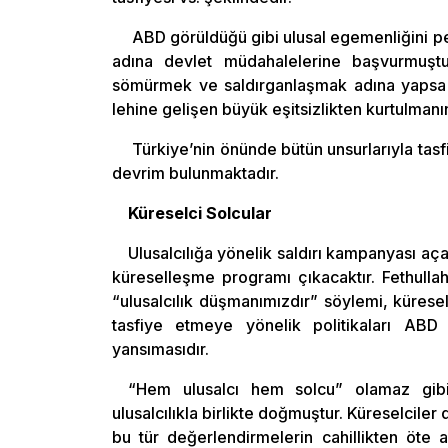
ABD görüldüğü gibi ulusal egemenliğini pe
adına devlet müdahalelerine başvurmuştu
sömürmek ve saldırganlaşmak adına yapsa 
lehine gelişen büyük eşitsizlikten kurtulman
Türkiye’nin önünde bütün unsurlarıyla tasfi
devrim bulunmaktadır.
Küreselci Solcular
Ulusalcılığa yönelik saldırı kampanyası a
küreselleşme programı çıkacaktır. Fethullah
“ulusalcılık düşmanımızdır” söylemi, küreselci 
tasfiye etmeye yönelik politikaları ABD e
yansımasıdır.
“Hem ulusalcı hem solcu” olamaz gibi 
ulusalcılıkla birlikte doğmuştur. Küreselciler
bu tür değerlendirmelerin cahillikten öte 