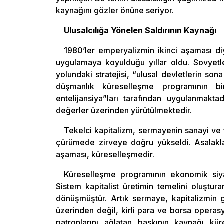
kaynağını gözler önüne seriyor.
Ulusalcılığa Yönelen Saldırının Kaynağı
1980’ler emperyalizmin ikinci aşaması d
uygulamaya koyulduğu yıllar oldu. Sovyetle
yolundaki stratejisi, “ulusal devletlerin sona
düşmanlık küreselleşme programının bi
entelijansiya”ları tarafından uygulanmaktad
değerler üzerinden yürütülmektedir.
Tekelci kapitalizm, sermayenin sanayi ve 
çürümede zirveye doğru yükseldi. Asalak
aşaması, küreselleşmedir.
Küreselleşme programının ekonomik siyas
Sistem kapitalist üretimin temelini oluştu
dönüşmüştür. Artık sermaye, kapitalizmin g
üzerinden değil, kirli para ve borsa operas
patronlarını ağlatan baskının kaynağı kür