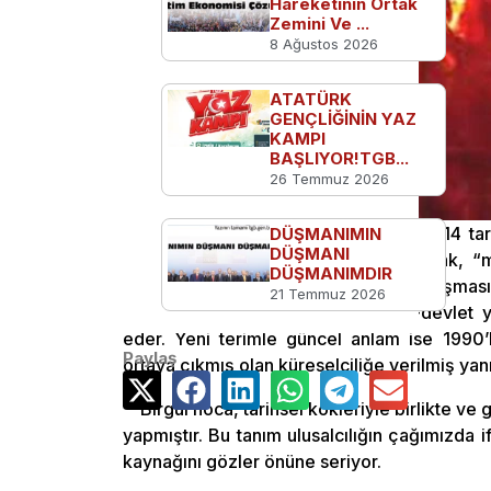
Hareketinin Ortak
Zemini Ve ...
8 Ağustos 2026
ATATÜRK
GENÇLİĞİNİN YAZ
KAMPI
BAŞLIYOR!TGB...
26 Temmuz 2026
Birgül Ayman Güler 31 Ağustos 2014 tarih
DÜŞMANIMIN
DÜŞMANI
tanımlamıştır: “Ulusalcılık, köken olarak, “m
DÜŞMANIMDIR
kökü Avrupa’da 1648 Westfalya Anlaşması
21 Temmuz 2026
kurtuluş savaşlarıyla doğmuş ulus-devlet y
eder. Yeni terimle güncel anlam ise 1990’lı
Paylaş
ortaya çıkmış olan küreselciliğe verilmiş yanı
Birgül hoca, tarihsel kökleriyle birlikte ve
yapmıştır. Bu tanım ulusalcılığın çağımızda if
kaynağını gözler önüne seriyor.