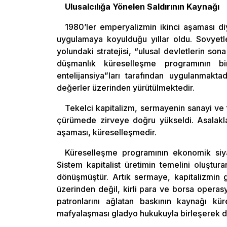
Ulusalcılığa Yönelen Saldırının Kaynağı
1980’ler emperyalizmin ikinci aşaması d
uygulamaya koyulduğu yıllar oldu. Sovyetle
yolundaki stratejisi, “ulusal devletlerin sona
düşmanlık küreselleşme programının bi
entelijansiya”ları tarafından uygulanmaktad
değerler üzerinden yürütülmektedir.
Tekelci kapitalizm, sermayenin sanayi ve 
çürümede zirveye doğru yükseldi. Asalak
aşaması, küreselleşmedir.
Küreselleşme programının ekonomik siyas
Sistem kapitalist üretimin temelini oluştu
dönüşmüştür. Artık sermaye, kapitalizmin g
üzerinden değil, kirli para ve borsa operas
patronlarını ağlatan baskının kaynağı kür
mafyalaşması gladyo hukukuyla birleşerek dev