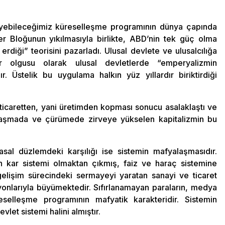
iyebileceğimiz küreselleşme programının dünya çapında
r Bloğunun yıkılmasıyla birlikte, ABD’nin tek güç olma
 erdiği” teorisini pazarladı. Ulusal devlete ve ulusalcılığa
r olgusu olarak ulusal devletlerde “emperyalizmin
ır. Üstelik bu uygulama halkın yüz yıllardır biriktirdiği
ticaretten, yani üretimden kopması sonucu asalaklaştı ve
laşmada ve çürümede zirveye yükselen kapitalizmin bu
al düzlemdeki karşılığı ise sistemin mafyalaşmasıdır.
ran kar sistemi olmaktan çıkmış, faiz ve haraç sistemine
elişim sürecindeki sermayeyi yaratan sanayi ve ticaret
yonlarıyla büyümektedir. Sıfırlanamayan paraların, medya
eselleşme programının mafyatik karakteridir. Sistemin
let sistemi halini almıştır.