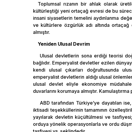
Toplumsal rızanın bir ahlak olarak üretil
kültürleştiği yeni ortaçağ evresi de bu süre
insani siyasetlerin temelini aydınlanma değer
ve kültürlere özgürlük adı altında ortaçağ
almıştır.
Yeniden Ulusal Devrim
Ulusal devletlerin sona erdiği teorisi 
bağlıdır. Emperyalist devletler ezilen dünyay
kendi ulusal çıkarları doğrultusunda ulus
emperyalist devletlerin aldığı ulusal önleml
ulusal devlet eliyle ekonomiye müdahale
duvarlarını korumaya almıştır. Kamulaştırma po
ABD tarafından Türkiye’ye dayatılan ise,
iktisadi teşekküllerinin tamamının özelleştir
yayılarak devletin küçültülmesi ve tasfiyesi;
orduya yönelik operasyonlarla ve ordu düşma
tasfiyesi vs. şeklindedir.