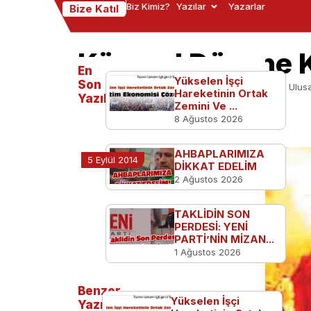
Biz Kimiz?
Yazılar
Yazarlar
Bize Katıl
Küresel Düzene K
En
Yükselen İşçi
Son
Ana Sayfa
TGB'den
Küresel Düzene Karşı Ulus
Hareketinin Ortak
Yazılanlar
Zemini Ve ...
8 Ağustos 2026
AHBAPLARIMIZA
5 Eylül 2014
DİKKAT EDELİM
2 Ağustos 2026
TAKLİDİN SON
PERDESİ: YENİ
PARTİ’NİN MİZAN...
1 Ağustos 2026
Benzer
Yükselen İşçi
Yazılar