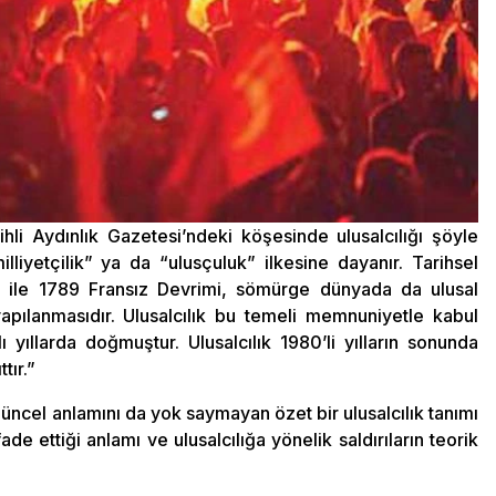
li Aydınlık Gazetesi’ndeki köşesinde ulusalcılığı şöyle
illiyetçilik” ya da “ulusçuluk” ilkesine dayanır. Tarihsel
 ile 1789 Fransız Devrimi, sömürge dünyada da ulusal
apılanmasıdır. Ulusalcılık bu temeli memnuniyetle kabul
 yıllarda doğmuştur. Ulusalcılık 1980’li yılların sonunda
ttır.”
 güncel anlamını da yok saymayan özet bir ulusalcılık tanımı
ade ettiği anlamı ve ulusalcılığa yönelik saldırıların teorik