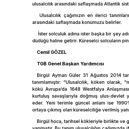
ulusalcılık arasındaki saflaşmada Atlantik si
Ulusalcılık çağımızın en ilerici tanımlar
arasındaki saflaşmada konumuzu belirler.
İster solculuk adına ister başka bir şey a
düdüğü haline getirir. Küreselci solcuların p
Cemil GÖZEL
TGB Genel Başkan Yardımcısı
Birgül Ayman Güler 31 Ağustos 2014 tarih
tanımlamıştır: “Ulusalcılık, köken olarak, “m
kökü Avrupa’da 1648 Westfalya Anlaşması
kurtuluş savaşlarıyla doğmuş ulus-devlet y
eder. Yeni terimle güncel anlam ise 1990’lı
ortaya çıkmış olan küreselciliğe verilmiş yanı
Birgül hoca, tarihsel kökleriyle birlikte ve
yapmıştır. Bu tanım ulusalcılığın çağımızda if