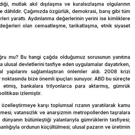
diği, mutlak akıl dışılaşma ve kuralsızlaşma olgularının
ce dâhildir. Çağımızda özgürlük, demokrasi, barış gibi tüm
leri yarattı. Aydınlanma değerlerinin yerini ise kimliklere
 değerleri olan cemaatleşme, tarikatlaşma, etnik siyaset
doğru mu? Bu hangi çağda olduğumuz sorusunun yanıtına
a ulusal devletlerini tasfiye eden uygulamalar dayatırken,
al yapılarını sağlamlaştıran önlemler aldı. 2008 krizi
er noktasında bize önemli ipuçları sunuyor. ABD bu süreçte
 etmiş, bankalara trilyonlarca para aktarmış, gümrük
litikası izlemiştir.
 özelleştirmeye karşı toplumsal rızanın yaratılarak kamu
ilmesi; vatansızlık ve anarşizmin metropollerden taşralara
 dünyanın bütünleştiği yalanlarıyla gümrüklerin tasfiyesi;
nlığıyla ordunun küçültülmesi; ulusal pazarın ve üretimin