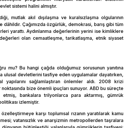
let sistemi halini almıştır.
diği, mutlak akıl dışılaşma ve kuralsızlaşma olgularının
ce dâhildir. Çağımızda özgürlük, demokrasi, barış gibi tüm
leri yarattı. Aydınlanma değerlerinin yerini ise kimliklere
 değerleri olan cemaatleşme, tarikatlaşma, etnik siyaset
doğru mu? Bu hangi çağda olduğumuz sorusunun yanıtına
a ulusal devletlerini tasfiye eden uygulamalar dayatırken,
al yapılarını sağlamlaştıran önlemler aldı. 2008 krizi
er noktasında bize önemli ipuçları sunuyor. ABD bu süreçte
 etmiş, bankalara trilyonlarca para aktarmış, gümrük
litikası izlemiştir.
 özelleştirmeye karşı toplumsal rızanın yaratılarak kamu
ilmesi; vatansızlık ve anarşizmin metropollerden taşralara
 dünyanın bütünleştiği yalanlarıyla gümrüklerin tasfiyesi;