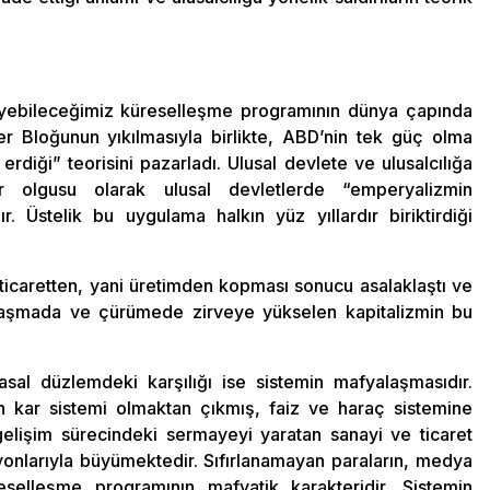
iyebileceğimiz küreselleşme programının dünya çapında
r Bloğunun yıkılmasıyla birlikte, ABD’nin tek güç olma
 erdiği” teorisini pazarladı. Ulusal devlete ve ulusalcılığa
r olgusu olarak ulusal devletlerde “emperyalizmin
ır. Üstelik bu uygulama halkın yüz yıllardır biriktirdiği
ticaretten, yani üretimden kopması sonucu asalaklaştı ve
laşmada ve çürümede zirveye yükselen kapitalizmin bu
al düzlemdeki karşılığı ise sistemin mafyalaşmasıdır.
ran kar sistemi olmaktan çıkmış, faiz ve haraç sistemine
elişim sürecindeki sermayeyi yaratan sanayi ve ticaret
yonlarıyla büyümektedir. Sıfırlanamayan paraların, medya
eselleşme programının mafyatik karakteridir. Sistemin