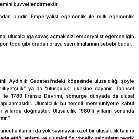
stemini kuvvetlendirmektir.
ından biridir. Emperyalist egemenlik ile milli egemenlik
dına, ulusalcılığa savaş açmak sizi emperyalist egemenliğin
inpon topu gibi oradan oraya savrulmalarının sebebi budur.
li Aydınlık Gazetesi’ndeki köşesinde ulusalcılığı şöyle
illiyetçilik” ya da “ulusçuluk” ilkesine dayanır. Tarihsel
 ile 1789 Fransız Devrimi, sömürge dünyada da ulusal
apılanmasıdır. Ulusalcılık bu temeli memnuniyetle kabul
 yıllarda doğmuştur. Ulusalcılık 1980’li yılların sonunda
ttır.”
 güncel anlamını da yok saymayan özet bir ulusalcılık tanımı
ade ettiği anlamı ve ulusalcılığa yönelik saldırıların teorik