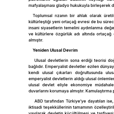
mafyalaşması gladyo hukukuyla birleşerek dev
Toplumsal rızanın bir ahlak olarak üretil
kültürleştiği yeni ortaçağ evresi de bu süre
insani siyasetlerin temelini aydınlanma değer
ve kültürlere özgürlük adı altında ortaçağ
almıştır.
Yeniden Ulusal Devrim
Ulusal devletlerin sona erdiği teorisi 
bağlıdır. Emperyalist devletler ezilen dünyay
kendi ulusal çıkarları doğrultusunda ulus
emperyalist devletlerin aldığı ulusal önleml
ulusal devlet eliyle ekonomiye müdahale
duvarlarını korumaya almıştır. Kamulaştırma po
ABD tarafından Türkiye’ye dayatılan ise,
iktisadi teşekküllerinin tamamının özelleştir
yayılarak devletin küçültülmesi ve tasfiyesi;