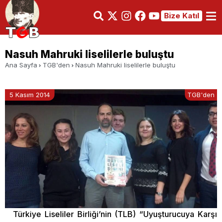
Bize Katıl
Nasuh Mahruki liselilerle buluştu
Ana Sayfa
TGB'den
Nasuh Mahruki liselilerle buluştu
5 Kasım 2014
TGB'den
Türkiye Liseliler Birliği’nin (TLB) “Uyuşturucuya Karşı