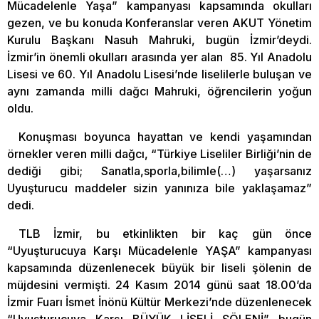
Mücadelenle Yaşa” kampanyası kapsamında okulları
gezen, ve bu konuda Konferanslar veren AKUT Yönetim
Kurulu Başkanı Nasuh Mahruki, bugün İzmir’deydi.
İzmir’in önemli okulları arasında yer alan 85. Yıl Anadolu
Lisesi ve 60. Yıl Anadolu Lisesi’nde liselilerle buluşan ve
aynı zamanda milli dağcı Mahruki, öğrencilerin yoğun
oldu.
Konuşması boyunca hayattan ve kendi yaşamından
örnekler veren milli dağcı, “Türkiye Liseliler Birliği’nin de
dediği gibi; Sanatla,sporla,bilimle(…) yaşarsanız
Uyuşturucu maddeler sizin yanınıza bile yaklaşamaz”
dedi.
TLB İzmir, bu etkinlikten bir kaç gün önce
“Uyuşturucuya Karşı Mücadelenle YAŞA” kampanyası
kapsamında düzenlenecek büyük bir liseli şölenin de
müjdesini vermişti. 24 Kasım 2014 günü saat 18.00’da
İzmir Fuarı İsmet İnönü Kültür Merkezi’nde düzenlenecek