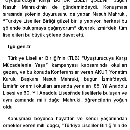
“Uyuşturucuya Karşı BÜYÜK LİSELİ ŞÖLENİ” bugün
Nasuh Mahruki’nin de gündemindeydi. Konuşması
sırasında şölenin duyurusunu da yapan Nasuh Mahruki,
“Türkiye Liseliler Birliği güzel bir iş yapıyor, herkesi bu
şölende buluşmaya çağırıyorum” diyerek İzmir’deki tüm
liselelileri bu büyük şölene davet etti.
tgb.gen.tr
Türkiye Liseliler Birliği’nin (TLB) “Uyuşturucuya Karşı
Mücadelenle Yaşa” kampanyası kapsamında okulları
gezen, ve bu konuda Konferanslar veren AKUT Yönetim
Kurulu Başkanı Nasuh Mahruki, bugün İzmir’deydi.
İzmir’in önemli okulları arasında yer alan 85. Yıl Anadolu
Lisesi ve 60. Yıl Anadolu Lisesi’nde liselilerle buluşan ve
aynı zamanda milli dağcı Mahruki, öğrencilerin yoğun
oldu.
Konuşması boyunca hayattan ve kendi yaşamından
örnekler veren milli dağcı, “Türkiye Liseliler Birliği’nin de