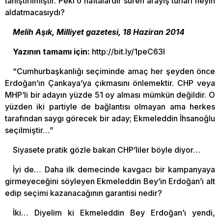
tanıştırılmıştır. Peki o haftalardır süren arayış turları neyin
aldatmacasıydı?
Melih Aşık, Milliyet gazetesi, 18 Haziran 2014
Yazının tamamı için:
http://bit.ly/1peC63l
“Cumhurbaşkanlığı seçiminde amaç her şeyden önce
Erdoğan’ın Çankaya’ya çıkmasını önlemektir. CHP veya
MHP’li bir adayın yüzde 51 oy alması mümkün değildir. O
yüzden iki partiyle de bağlantısı olmayan ama herkes
tarafından saygı görecek bir aday; Ekmeleddin İhsanoğlu
seçilmiştir…”
Siyasete pratik gözle bakan CHP’liler böyle diyor…
İyi de… Daha ilk demecinde kavgacı bir kampanyaya
girmeyeceğini söyleyen Ekmeleddin Bey’in Erdoğan’ı alt
edip seçimi kazanacağının garantisi nedir?
İki… Diyelim ki Ekmeleddin Bey Erdoğan’ı yendi,