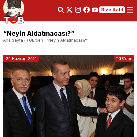
Bize Katıl
“Neyin Aldatmacası?”
Ana Sayfa
TGB'den
“Neyin Aldatmacası?”
24 Haziran 2014
TGB'den