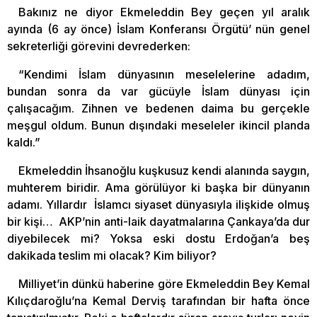
Bakınız ne diyor Ekmeleddin Bey geçen yıl aralık
ayında (6 ay önce) İslam Konferansı Örgütü’ nün genel
sekreterliği görevini devrederken:
“Kendimi İslam dünyasının meselelerine adadım,
bundan sonra da var gücüyle İslam dünyası için
çalışacağım. Zihnen ve bedenen daima bu gerçekle
meşgul oldum. Bunun dışındaki meseleler ikincil planda
kaldı.”
Ekmeleddin İhsanoğlu kuşkusuz kendi alanında saygın,
muhterem biridir. Ama görülüyor ki başka bir dünyanın
adamı. Yıllardır İslamcı siyaset dünyasıyla ilişkide olmuş
bir kişi… AKP’nin anti-laik dayatmalarına Çankaya’da dur
diyebilecek mi? Yoksa eski dostu Erdoğan’a beş
dakikada teslim mi olacak? Kim biliyor?
Milliyet’in dünkü haberine göre Ekmeleddin Bey Kemal
Kılıçdaroğlu’na Kemal Derviş tarafından bir hafta önce