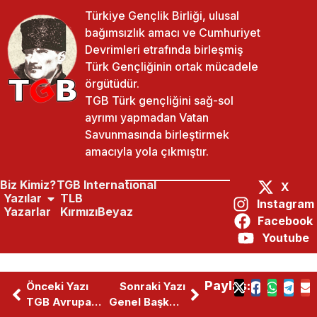
Türkiye Gençlik Birliği, ulusal
bağımsızlık amacı ve Cumhuriyet
Devrimleri etrafında birleşmiş
Türk Gençliğinin ortak mücadele
örgütüdür.
TGB Türk gençliğini sağ-sol
ayrımı yapmadan Vatan
Savunmasında birleştirmek
amacıyla yola çıkmıştır.
Biz Kimiz?
TGB International
X
Yazılar
TLB
Instagram
Yazarlar
KırmızıBeyaz
Facebook
Youtube
Paylaş:
Önceki Yazı
Sonraki Yazı
TGB Avrupa’da Bayrak Değişimi
Genel Başkanımız Çağdaş Cengiz, Ulusal Kanal Dayanışma Yemeğinde Konuştu