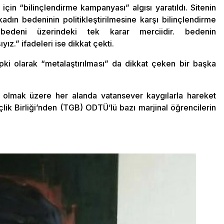
çin “bilinçlendirme kampanyası” algısı yaratıldı. Sitenin
adın bedeninin politikleştirilmesine karşı bilinçlendirme
edeni üzerindeki tek karar merciidir. bedenin
ız.” ifadeleri ise dikkat çekti.
epki olarak “metalaştırılması” da dikkat çeken bir başka
 olmak üzere her alanda vatansever kaygılarla hareket
lik Birliği’nden (TGB) ODTÜ’lü bazı marjinal öğrencilerin