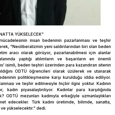
SANATTA YÜKSELECEK”
cadelesinin insan bedeninin pazarlanması ve teşhir
izerek, “Neoliberalizmin yeni saldırılarından biri olan beden
ketim aracı olarak görüyor, pazarlanabilmesi için alanlar
alanında yaptığı atılımların ve başarıların en önemli
’ isimli, beden teşhiri üzerinden para kazandıran sitenin
açıldığını ODTÜ öğrencileri olarak üzülerek ve utanarak
deninin politikleşmesine karşı kurulduğu iddia ediliyor.
nması ve teşhir edilmesiyle hiçbir ilgisi yoktur. Kadının
 kadın piyasalaştırılıyor. Kadınlar para karşılığında
k? ODTÜ mezunları kadınıyla erkeğiyle uzmanlaştıkları
et edecekler. Türk kadını üretimde, bilimde, sanatta,
 ve yükselecektir.” dedi.