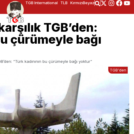
TGB International
TLB
KırmızıBeyaz
karşılık TGB’den:
bu çürümeyle bağı
GB’den: “Türk kadınının bu çürümeyle bağı yoktur”
TGB'den