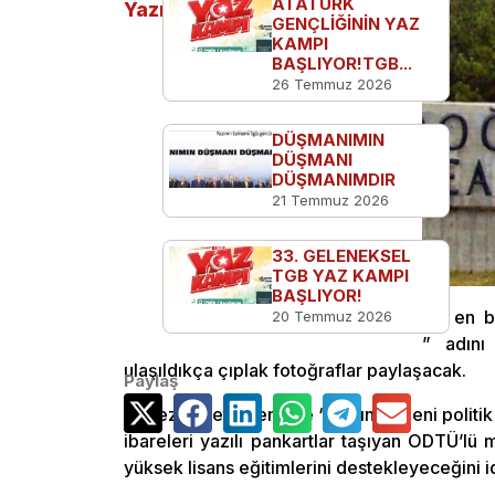
ATATÜRK
Yazılar
GENÇLİĞİNİN YAZ
KAMPI
BAŞLIYOR!TGB...
26 Temmuz 2026
DÜŞMANIMIN
DÜŞMANI
DÜŞMANIMDIR
21 Temmuz 2026
33. GELENEKSEL
TGB YAZ KAMPI
BAŞLIYOR!
ABD’nin çürümüş toplum modelinin en bar
20 Temmuz 2026
kuran bazı öğrenciler, “Odtufans” adını v
ulaşıldıkça çıplak fotoğraflar paylaşacak.
Paylaş
Mezuniyet töreninde “Kadın bedeni politik
ibareleri yazılı pankartlar taşıyan ODTÜ’lü
yüksek lisans eğitimlerini destekleyeceğini id