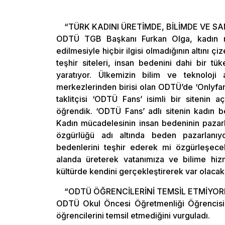
“TÜRK KADINI ÜRETİMDE, BİLİMDE VE 
ODTÜ TGB Başkanı Furkan Olga, kadın mü
edilmesiyle hiçbir ilgisi olmadığının altını ç
teşhir siteleri, insan bedenini dahi bir tü
yaratıyor. Ülkemizin bilim ve teknoloji 
merkezlerinden birisi olan ODTÜ’de ‘Onlyfans
taklitçisi ‘ODTÜ Fans’ isimli bir sitenin 
öğrendik. ‘ODTÜ Fans’ adlı sitenin kadın be
Kadın mücadelesinin insan bedeninin pazarla
özgürlüğü adı altında beden pazarlanıyor,
bedenlerini teşhir ederek mi özgürleşece
alanda üreterek vatanımıza ve bilime hizm
kültürde kendini gerçekleştirerek var olacak
“ODTÜ ÖĞRENCİLERİNİ TEMSİL ETMİYOR
ODTÜ Okul Öncesi Öğretmenliği Öğrencisi 
öğrencilerini temsil etmediğini vurguladı.