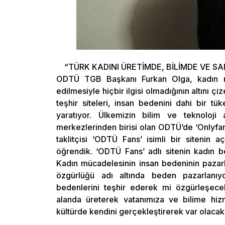
“TÜRK KADINI ÜRETİMDE, BİLİMDE VE 
ODTÜ TGB Başkanı Furkan Olga, kadın mü
edilmesiyle hiçbir ilgisi olmadığının altını ç
teşhir siteleri, insan bedenini dahi bir tü
yaratıyor. Ülkemizin bilim ve teknoloji 
merkezlerinden birisi olan ODTÜ’de ‘Onlyfans
taklitçisi ‘ODTÜ Fans’ isimli bir sitenin 
öğrendik. ‘ODTÜ Fans’ adlı sitenin kadın be
Kadın mücadelesinin insan bedeninin pazarla
özgürlüğü adı altında beden pazarlanıyor,
bedenlerini teşhir ederek mi özgürleşece
alanda üreterek vatanımıza ve bilime hizm
kültürde kendini gerçekleştirerek var olacak