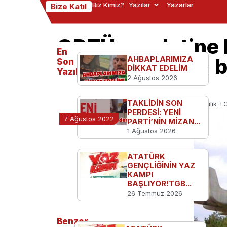
Biz Kimiz?
Yazılar
Yazarlar
Bize Katıl
ODTÜ rezaletine 
En
“Türk kadınının 
AHBAPLARIMIZA
Son
DİKKAT EDELİM
Yazılanlar
2 Ağustos 2026
yoktur”
TAKLİDİN SON
Ana Sayfa
TGB'den
ODTÜ rezaletine karşılık T
PERDESİ: YENİ
7 Ağustos 2022
PARTİ’NİN MİZAN...
1 Ağustos 2026
ATATÜRK
GENÇLİĞİNİN YAZ
KAMPI
BAŞLIYOR!TGB...
26 Temmuz 2026
Benzer