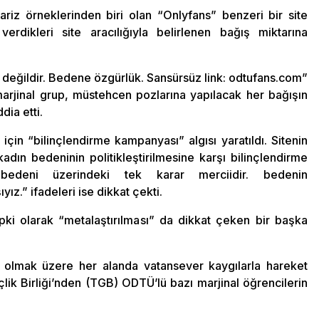
iz örneklerinden biri olan “Onlyfans” benzeri bir site
erdikleri site aracılığıyla belirlenen bağış miktarına
 değildir. Bedene özgürlük. Sansürsüz link: odtufans.com”
 marjinal grup, müstehcen pozlarına yapılacak her bağışın
dia etti.
çin “bilinçlendirme kampanyası” algısı yaratıldı. Sitenin
adın bedeninin politikleştirilmesine karşı bilinçlendirme
edeni üzerindeki tek karar merciidir. bedenin
ız.” ifadeleri ise dikkat çekti.
epki olarak “metalaştırılması” da dikkat çeken bir başka
 olmak üzere her alanda vatansever kaygılarla hareket
lik Birliği’nden (TGB) ODTÜ’lü bazı marjinal öğrencilerin