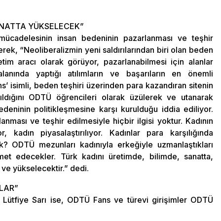
SANATTA YÜKSELECEK”
cadelesinin insan bedeninin pazarlanması ve teşhir
izerek, “Neoliberalizmin yeni saldırılarından biri olan beden
ketim aracı olarak görüyor, pazarlanabilmesi için alanlar
alanında yaptığı atılımların ve başarıların en önemli
’ isimli, beden teşhiri üzerinden para kazandıran sitenin
açıldığını ODTÜ öğrencileri olarak üzülerek ve utanarak
deninin politikleşmesine karşı kurulduğu iddia ediliyor.
nması ve teşhir edilmesiyle hiçbir ilgisi yoktur. Kadının
 kadın piyasalaştırılıyor. Kadınlar para karşılığında
k? ODTÜ mezunları kadınıyla erkeğiyle uzmanlaştıkları
et edecekler. Türk kadını üretimde, bilimde, sanatta,
 ve yükselecektir.” dedi.
LAR”
Lütfiye Sarı ise, ODTÜ Fans ve türevi girişimler ODTÜ