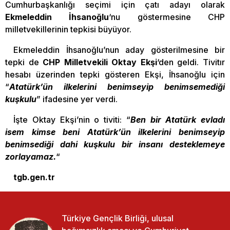
Cumhurbaşkanlığı seçimi için çatı adayı olarak
Ekmeleddin İhsanoğlu
‘nu göstermesine CHP
milletvekillerinin tepkisi büyüyor.
Ekmeleddin İhsanoğlu’nun aday gösterilmesine bir
tepki de
CHP Milletvekili Oktay Ekşi
‘den geldi. Tivitır
hesabı üzerinden tepki gösteren Ekşi, İhsanoğlu için
“
Atatürk’ün ilkelerini benimseyip benimsemediği
kuşkulu
” ifadesine yer verdi.
İşte Oktay Ekşi’nin o tiviti: “
Ben bir Atatürk evladı
isem kimse beni Atatürk’ün ilkelerini benimseyip
benimsediği dahi kuşkulu bir insanı desteklemeye
zorlayamaz.
“
tgb.gen.tr
Türkiye Gençlik Birliği, ulusal