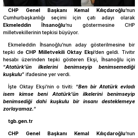
CHP Genel Başkanı Kemal Kılıçdaroğlu
‘nun
Cumhurbaşkanlığı seçimi için çatı adayı olarak
Ekmeleddin İhsanoğlu
‘nu göstermesine CHP
milletvekillerinin tepkisi büyüyor.
Ekmeleddin İhsanoğlu’nun aday gösterilmesine bir
tepki de
CHP Milletvekili Oktay Ekşi
‘den geldi. Tivitır
hesabı üzerinden tepki gösteren Ekşi, İhsanoğlu için
“
Atatürk’ün ilkelerini benimseyip benimsemediği
kuşkulu
” ifadesine yer verdi.
İşte Oktay Ekşi’nin o tiviti: “
Ben bir Atatürk evladı
isem kimse beni Atatürk’ün ilkelerini benimseyip
benimsediği dahi kuşkulu bir insanı desteklemeye
zorlayamaz.
“
tgb.gen.tr
CHP Genel Başkanı Kemal Kılıçdaroğlu
‘nun