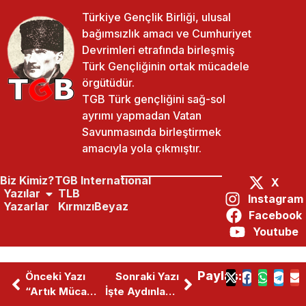
Türkiye Gençlik Birliği, ulusal
bağımsızlık amacı ve Cumhuriyet
Devrimleri etrafında birleşmiş
Türk Gençliğinin ortak mücadele
örgütüdür.
TGB Türk gençliğini sağ-sol
ayrımı yapmadan Vatan
Savunmasında birleştirmek
amacıyla yola çıkmıştır.
Biz Kimiz?
TGB International
X
Yazılar
TLB
Instagram
Yazarlar
KırmızıBeyaz
Facebook
Youtube
Paylaş:
Önceki Yazı
Sonraki Yazı
“Artık Mücadele Karşı Devrime Karşı”
İşte Aydınlanma Sempozyumu Onur Konukları