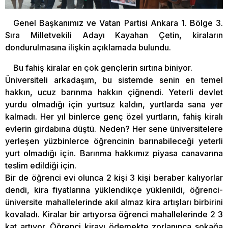
Genel Başkanımız ve Vatan Partisi Ankara 1. Bölge 3.
Sıra Milletvekili Adayı Kayahan Çetin, kiraların
dondurulmasına ilişkin açıklamada bulundu.
Bu fahiş kiralar en çok gençlerin sırtına biniyor.
Üniversiteli arkadaşım, bu sistemde senin en temel
hakkın, ucuz barınma hakkın çiğnendi. Yeterli devlet
yurdu olmadığı için yurtsuz kaldın, yurtlarda sana yer
kalmadı. Her yıl binlerce genç özel yurtların, fahiş kiralı
evlerin girdabına düştü. Neden? Her sene üniversitelere
yerleşen yüzbinlerce öğrencinin barınabileceği yeterli
yurt olmadığı için. Barınma hakkımız piyasa canavarına
teslim edildiği için.
Bir de öğrenci evi olunca 2 kişi 3 kişi beraber kalıyorlar
dendi, kira fiyatlarına yüklendikçe yüklenildi, öğrenci-
üniversite mahallelerinde akıl almaz kira artışları birbirini
kovaladı. Kiralar bir artıyorsa öğrenci mahallelerinde 2 3
kat artıyor. Öğrenci kirayı ödemekte zorlanınca sokağa