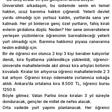
Üniversiteli arkadaşım, bu sistemde senin en temel
hakkın, ucuz barınma hakkın çiğnendi. Yeterli devlet
yurdu olmadığı için yurtsuz kaldın, yurtlarda sana yer
kalmadı. Her yıl binlerce genç özel yurtların, fahiş kiralı
evlerin girdabına düştü. Neden? Her sene üniversitelere
yerleşen yüzbinlerce öğrencinin barınabileceği yeterli
yurt olmadığı için. Barınma hakkımız piyasa canavarına
teslim edildiği için.
Bir de öğrenci evi olunca 2 kişi 3 kişi beraber kalıyorlar
dendi, kira fiyatlarına yüklendikçe yüklenildi, öğrenci-
üniversite mahallelerinde akıl almaz kira artışları birbirini
kovaladı. Kiralar bir artıyorsa öğrenci mahallelerinde 2 3
kat artıyor. Öğrenci kirayı ödemekte zorlanınca sokağa
atıldı. Ankara’da ortalama kira 8.500 TL, öğrenci bursu
1250 tl.
Böyle gitmez. Vatan Partisi önce kiraları 3 yıl süreyle
donduracak, gençler de millet de nefes alacak.
Orta vadede yurt yapımı planlanacak. Her öğrenci