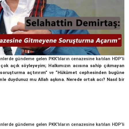
lerde gündeme gelen PKK’lıların cenazesine katılan HDP’li
 çok açık söyleyeyim; Halkımızın acısına sahip çıkmayan
 soruşturma açtırırım”
ve
“Hükümet cephesinden bugüne
 cümle duydunuz mu Allah aşkına. Nerede ortak acı? Nasıl bir
lerde gündeme gelen PKK’lıların cenazesine katılan HDP’li