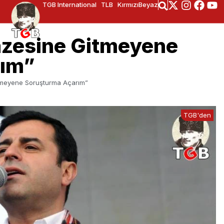
TGB International
TLB
KırmızıBeyaz
azesine Gitmeyene
rım”
itmeyene Soruşturma Açarım”
TGB'den