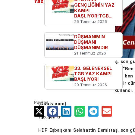
Yazılar
GENÇLİĞİNİN YAZ
KAMPI
BAŞLIYOR!TGB...
26 Temmuz 2026
DÜŞMANIMIN
DÜŞMANI
DÜŞMANIMDIR
21 Temmuz 2026
HDP Eşbaşkanı Selahattin Demirtaş, son gün
33. GELENEKSEL
vekiller ile ilgili tartışmalara değinerek
“Ben
TGB YAZ KAMPI
milletvekiliyle ilgili kusura bakmasınlar ben
BAŞLIYOR!
kadar tek bir PKK’lının acıyıla ilgili tek bir
20 Temmuz 2026
kardeşlik, nasıl bir barış?”
ifadelerini kullandı.
Paylaş
(Odatv.com)
tgb.gen.tr
HDP Eşbaşkanı Selahattin Demirtaş, son gün