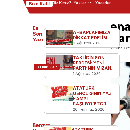
Biz Kimiz?
Yazılar
Yazarlar
Bize Katıl
“PKK’lıların Cen
En
AHBAPLARIMIZA
Soruşturma Aça
Son
DİKKAT EDELİM
Yazılanlar
2 Ağustos 2026
Ana Sayfa
TGB'den
“PKK’lıların Cenazesine G
TAKLİDİN SON
PERDESİ: YENİ
8 Ekim 2015
PARTİ’NİN MİZAN...
1 Ağustos 2026
ATATÜRK
GENÇLİĞİNİN YAZ
KAMPI
BAŞLIYOR!TGB...
26 Temmuz 2026
Benzer
ATATÜRK