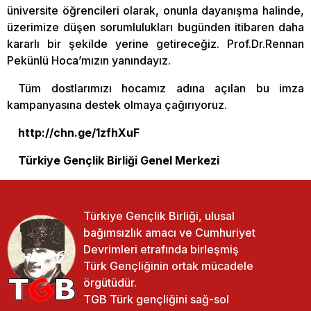
üniversite öğrencileri olarak, onunla dayanışma halinde,
üzerimize düşen sorumlulukları bugünden itibaren daha
kararlı bir şekilde yerine getireceğiz. Prof.Dr.Rennan
Pekünlü Hoca’mızın yanındayız.
Tüm dostlarımızı hocamız adına açılan bu imza
kampanyasına destek olmaya çağırıyoruz.
http://chn.ge/1zfhXuF
Türkiye Gençlik Birliği Genel Merkezi
Türkiye Gençlik Birliği, ulusal
bağımsızlık amacı ve Cumhuriyet
Devrimleri etrafında birleşmiş
Türk Gençliğinin ortak mücadele
örgütüdür.
TGB Türk gençliğini sağ-sol