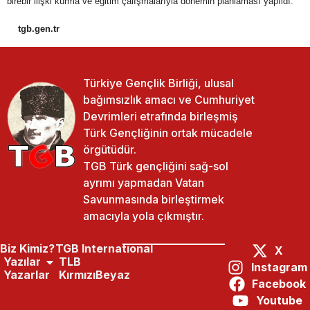
birebir ilişki kurma ve eğitim çalışmalarıyla dönemin planlaması yapıldı.
tgb.gen.tr
Türkiye Gençlik Birliği, ulusal
bağımsızlık amacı ve Cumhuriyet
Devrimleri etrafında birleşmiş
Türk Gençliğinin ortak mücadele
örgütüdür.
TGB Türk gençliğini sağ-sol
ayrımı yapmadan Vatan
Savunmasında birleştirmek
amacıyla yola çıkmıştır.
Biz Kimiz?
TGB International
X
Yazılar
TLB
Instagram
Yazarlar
KırmızıBeyaz
Facebook
Paylaş:
Önceki Yazı
Sonraki Yazı
Youtube
Bu Laiklik Davasının Peşini Bırakmayacağız!
Yeni Dönem,Yeni Arkadaşlar,Güçlü Mücadele!