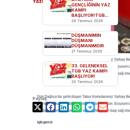
Yazılar
GENÇLİĞİNİN YAZ
KAMPI
BAŞLIYOR!TGB...
26 Temmuz 2026
DÜŞMANIMIN
DÜŞMANI
DÜŞMANIMDIR
21 Temmuz 2026
Dün Dağlıca’da şehit düşen Tabur Komutanımız Yarbay İlker 
33. GELENEKSEL
ise Bursa’da ikamet ettiği öğrenilen Yarbayımızın Erzurum’u
TGB YAZ KAMPI
oturduğu öğrenildi. Yakınlarının ve Türk Milletinin başı sağ ols
BAŞLIYOR!
20 Temmuz 2026
tgb.gen.tr
Dün Dağlıca’da şehit düşen Tabur Komutanımız Yarbay İlker 
Paylaş
ise Bursa’da ikamet ettiği öğrenilen Yarbayımızın Erzurum’u
oturduğu öğrenildi. Yakınlarının ve Türk Milletinin başı sağ ols
tgb.gen.tr