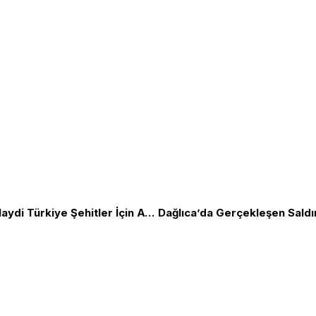
Hepimiz Mehmediz PKK’ya Yeteriz! Haydi Türkiye Şehitler İçin Ayağa! İl İl Eylem Yer Ve Saatleri
Biz Kimiz?
TGB Internatio
ızlık amacı ve Cumhuriyet Devrimleri
Yazılar
TLB
rtak mücadele örgütüdür.
Yazarlar
KırmızıBeyaz
yapmadan Vatan Savunmasında