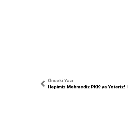
Önceki Yazı
Türkiye Gençlik Birliği, ulusal bağıms
etrafında birleşmiş Türk Gençliğinin o
TGB Türk gençliğini sağ-sol ayrımı 
birleştirmek amacıyla yola çıkmıştır.