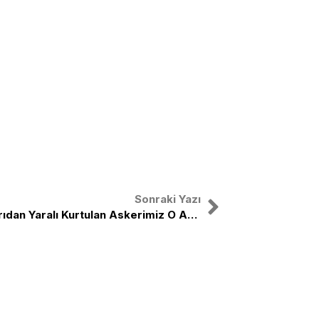
Sonraki Yazı
Dağlıca’da Gerçekleşen Saldırıdan Yaralı Kurtulan Askerimiz O Anları Anlattı
nal
X
Instagram
Facebook
Youtube