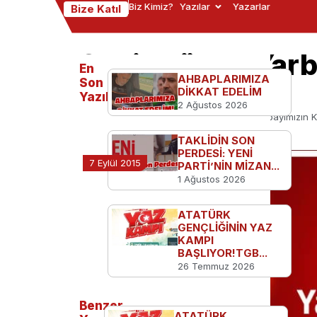
Biz Kimiz?
Yazılar
Yazarlar
Bize Katıl
Şehit Düşen Yarba
En
AHBAPLARIMIZA
Oldu
Son
DİKKAT EDELİM
Yazılanlar
2 Ağustos 2026
Ana Sayfa
TGB'den
Şehit Düşen Yarbayımızın Ki
TAKLİDİN SON
PERDESİ: YENİ
7 Eylül 2015
PARTİ’NİN MİZAN...
1 Ağustos 2026
ATATÜRK
GENÇLİĞİNİN YAZ
KAMPI
BAŞLIYOR!TGB...
26 Temmuz 2026
Benzer
ATATÜRK