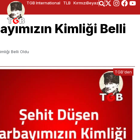
TGB International
TLB
KırmızıBeyaz
yımızın Kimliği Belli
mliği Belli Oldu
TGB'den