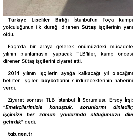
Türkiye Liseliler Birliği
İstanbul’un Foça kampı
yolculuğunun ilk durağı direnen
Sütaş
işçilerinin yanı
oldu.
Foça’da bir araya gelerek önümüzdeki mücadele
yılının planlamasını yapacak TLB’liler, kamp öncesi
direnen Sütaş işçilerini ziyaret etti.
2014 yılının işçilerin ayağa kalkacağı yıl olacağını
belirten işçiler,
boykot
larını sürdüreceklerinin haberini
verdi.
Ziyaret sonrası TLB İstanbul İl Sorumlusu Ersoy İrşi:
“
Emekçilerimizle konuştuk, sorunlarını dinledik;
işçimize her zaman yanlarında olduğumuzu dile
getirdik
” dedi.
tgb.gen.tr