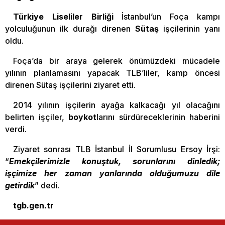
Türkiye Liseliler Birliği
İstanbul’un Foça kampı
yolculuğunun ilk durağı direnen
Sütaş
işçilerinin yanı
oldu.
Foça’da bir araya gelerek önümüzdeki mücadele
yılının planlamasını yapacak TLB’liler, kamp öncesi
direnen Sütaş işçilerini ziyaret etti.
2014 yılının işçilerin ayağa kalkacağı yıl olacağını
belirten işçiler,
boykot
larını sürdüreceklerinin haberini
verdi.
Ziyaret sonrası TLB İstanbul İl Sorumlusu Ersoy İrşi:
“
Emekçilerimizle konuştuk, sorunlarını dinledik;
işçimize her zaman yanlarında olduğumuzu dile
getirdik
” dedi.
tgb.gen.tr