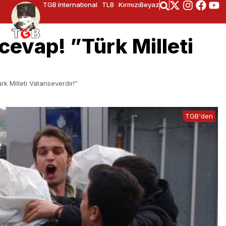
TGB International
TLB
KırmızıBeyaz
evap! ”Türk Milleti
k Milleti Vatanseverdir!”
TGB'den