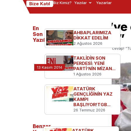
Biz Kimiz?
Yazılar
Yazarlar
Bize Katıl
TGB’den ABD’ye c
En
AHBAPLARIMIZA
Vatanseverdir!”
Son
DİKKAT EDELİM
Yazılanlar
2 Ağustos 2026
Ana Sayfa
TGB'den
TGB’den ABD’ye cevap! ”Tür
TAKLİDİN SON
PERDESİ: YENİ
13 Kasım 2014
PARTİ’NİN MİZAN...
1 Ağustos 2026
ATATÜRK
GENÇLİĞİNİN YAZ
KAMPI
BAŞLIYOR!TGB...
26 Temmuz 2026
Benzer
ATATÜRK