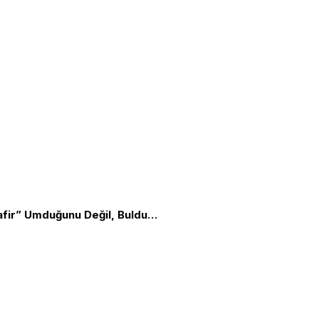
ABD Büyükelçiliğine Cevabımız: ”Misafir” Umduğunu Değil, Bulduğunu (gi)yer
Biz Kimiz?
TGB Internatio
ızlık amacı ve Cumhuriyet Devrimleri
Yazılar
TLB
rtak mücadele örgütüdür.
Yazarlar
KırmızıBeyaz
yapmadan Vatan Savunmasında