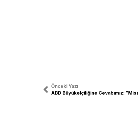
Önceki Yazı
Türkiye Gençlik Birliği, ulusal bağıms
etrafında birleşmiş Türk Gençliğinin o
TGB Türk gençliğini sağ-sol ayrımı 
birleştirmek amacıyla yola çıkmıştır.