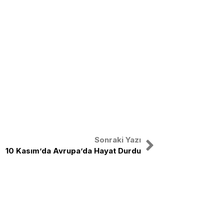
Sonraki Yazı
10 Kasım’da Avrupa’da Hayat Durdu
nal
X
Instagram
Facebook
Youtube