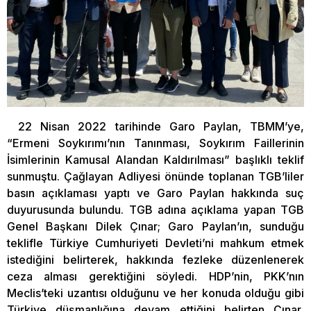
22 Nisan 2022 tarihinde Garo Paylan, TBMM’ye,
“Ermeni Soykırımı’nın Tanınması, Soykırım Faillerinin
İsimlerinin Kamusal Alandan Kaldırılması” başlıklı teklif
sunmuştu. Çağlayan Adliyesi önünde toplanan TGB’liler
basın açıklaması yaptı ve Garo Paylan hakkında suç
duyurusunda bulundu. TGB adına açıklama yapan TGB
Genel Başkanı Dilek Çınar; Garo Paylan’ın, sunduğu
teklifle Türkiye Cumhuriyeti Devleti’ni mahkum etmek
istediğini belirterek, hakkında fezleke düzenlenerek
ceza alması gerektiğini söyledi. HDP’nin, PKK’nın
Meclis’teki uzantısı olduğunu ve her konuda olduğu gibi
Türkiye düşmanlığına devam ettiğini belirten Çınar,