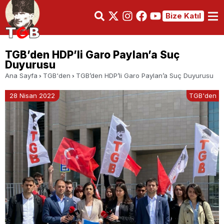
Bize Katıl
TGB’den HDP’li Garo Paylan’a Suç
Duyurusu
Ana Sayfa
TGB'den
TGB’den HDP’li Garo Paylan’a Suç Duyurusu
28 Nisan 2022
TGB'den