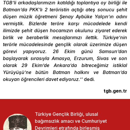
TGB’li arkadaşlarımızın katıldığı toplantıya oy birliği ile
Batman’da PKK’lı 2 teröristin açtığı ateş sonucu şehit
düşen müzik öğretmeni Şenay Aybüke Yalçın’ın adını
vermiştik. Bizlerde teröre karşı mücadelede kendi
ilimizde şehit düşen hocamızın okulunu ziyaret ederek
birlik ve beraberlik mesajlarımızı ilettik. Türkiye’nin
terörle mücadelesinde gençlik olarak üzerimize düşen
görevi yapıyoruz. 26 Ekim günü Samsun’dan
başlayarak sırasıyla Amasya, Erzurum, Sivas ve son
olarak 29 Ekim’de Ankara’da bitreceğimiz istiklal
Yürüyüşü’ne bütün Batman halkını ve Batman’da
okuyan öğrencileri davet ediyoruz.’’
dedi.
tgb.gen.tr
Türkiye Gençlik Birliği, ulusal
bağımsızlık amacı ve Cumhuriyet
Devrimleri etrafında birleşmiş