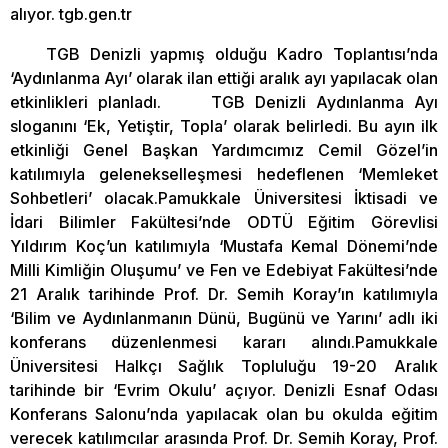
alıyor. tgb.gen.tr
TGB Denizli yapmış olduğu Kadro Toplantısı’nda
‘Aydınlanma Ayı’ olarak ilan ettiği aralık ayı yapılacak olan
etkinlikleri planladı. TGB Denizli Aydınlanma Ayı
sloganını ‘Ek, Yetiştir, Topla’ olarak belirledi. Bu ayın ilk
etkinliği Genel Başkan Yardımcımız Cemil Gözel’in
katılımıyla gelenekselleşmesi hedeflenen ‘Memleket
Sohbetleri’ olacak.Pamukkale Üniversitesi İktisadi ve
İdari Bilimler Fakültesi’nde ODTÜ Eğitim Görevlisi
Yıldırım Koç’un katılımıyla ‘Mustafa Kemal Dönemi’nde
Milli Kimliğin Oluşumu’ ve Fen ve Edebiyat Fakültesi’nde
21 Aralık tarihinde Prof. Dr. Semih Koray’ın katılımıyla
‘Bilim ve Aydınlanmanın Dünü, Bugünü ve Yarını’ adlı iki
konferans düzenlenmesi kararı alındı.Pamukkale
Üniversitesi Halkçı Sağlık Topluluğu 19-20 Aralık
tarihinde bir ‘Evrim Okulu’ açıyor. Denizli Esnaf Odası
Konferans Salonu’nda yapılacak olan bu okulda eğitim
verecek katılımcılar arasında Prof. Dr. Semih Koray, Prof.