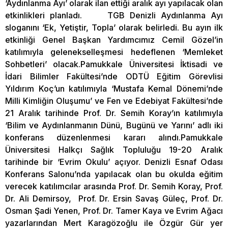
‘Aydınlanma Ayı’ olarak ilan ettiği aralık ayı yapılacak olan
etkinlikleri planladı. TGB Denizli Aydınlanma Ayı
sloganını ‘Ek, Yetiştir, Topla’ olarak belirledi. Bu ayın ilk
etkinliği Genel Başkan Yardımcımız Cemil Gözel’in
katılımıyla gelenekselleşmesi hedeflenen ‘Memleket
Sohbetleri’ olacak.Pamukkale Üniversitesi İktisadi ve
İdari Bilimler Fakültesi’nde ODTÜ Eğitim Görevlisi
Yıldırım Koç’un katılımıyla ‘Mustafa Kemal Dönemi’nde
Milli Kimliğin Oluşumu’ ve Fen ve Edebiyat Fakültesi’nde
21 Aralık tarihinde Prof. Dr. Semih Koray’ın katılımıyla
‘Bilim ve Aydınlanmanın Dünü, Bugünü ve Yarını’ adlı iki
konferans düzenlenmesi kararı alındı.Pamukkale
Üniversitesi Halkçı Sağlık Topluluğu 19-20 Aralık
tarihinde bir ‘Evrim Okulu’ açıyor. Denizli Esnaf Odası
Konferans Salonu’nda yapılacak olan bu okulda eğitim
verecek katılımcılar arasında Prof. Dr. Semih Koray, Prof.
Dr. Ali Demirsoy, Prof. Dr. Ersin Savaş Güleç, Prof. Dr.
Osman Şadi Yenen, Prof. Dr. Tamer Kaya ve Evrim Ağacı
yazarlarından Mert Karagözoğlu ile Özgür Gür yer