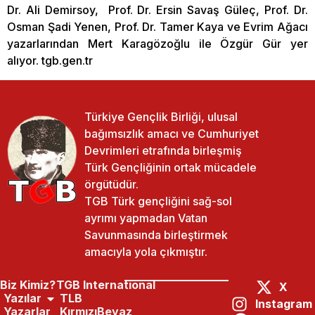
Dr. Ali Demirsoy, Prof. Dr. Ersin Savaş Güleç, Prof. Dr.
Osman Şadi Yenen, Prof. Dr. Tamer Kaya ve Evrim Ağacı
yazarlarından Mert Karagözoğlu ile Özgür Gür yer
alıyor. tgb.gen.tr
Türkiye Gençlik Birliği, ulusal
bağımsızlık amacı ve Cumhuriyet
Devrimleri etrafında birleşmiş
Türk Gençliğinin ortak mücadele
örgütüdür.
TGB Türk gençliğini sağ-sol
ayrımı yapmadan Vatan
Savunmasında birleştirmek
amacıyla yola çıkmıştır.
Biz Kimiz?
TGB International
X
Yazılar
TLB
Instagram
Yazarlar
KırmızıBeyaz