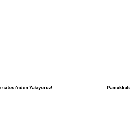
rsitesi’nden Yakıyoruz!
Pamukkale 
Biz Kimiz?
TGB Internatio
ızlık amacı ve Cumhuriyet Devrimleri
Yazılar
TLB
rtak mücadele örgütüdür.
Yazarlar
KırmızıBeyaz
yapmadan Vatan Savunmasında