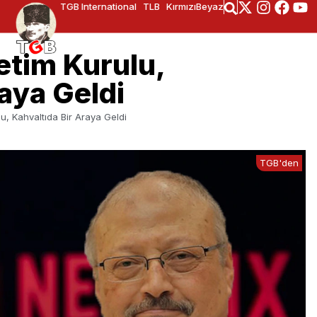
TGB International
TLB
KırmızıBeyaz
etim Kurulu,
aya Geldi
u, Kahvaltıda Bir Araya Geldi
TGB'den