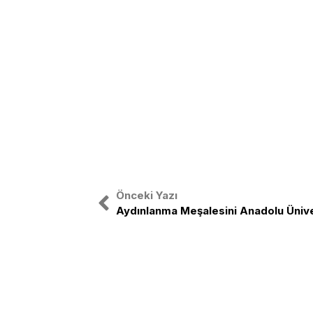
Önceki Yazı
Aydınlanma Meşalesini Anadolu Ünive
Türkiye Gençlik Birliği, ulusal bağıms
etrafında birleşmiş Türk Gençliğinin o
TGB Türk gençliğini sağ-sol ayrımı 
birleştirmek amacıyla yola çıkmıştır.