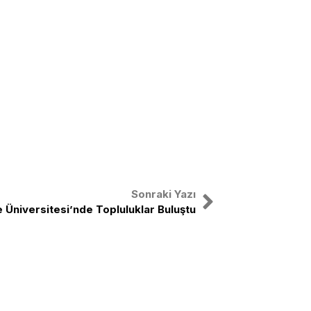
Sonraki Yazı
Üniversitesi’nde Topluluklar Buluştu
nal
X
Instagram
Facebook
Youtube