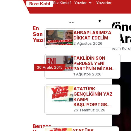
Biz Kimiz?
Yazılar
Yazarlar
Bize Katıl
TGB Düzce İl Yön
En
AHBAPLARIMIZA
Kahvaltıda Bir Ar
Son
DİKKAT EDELİM
Yazılanlar
2 Ağustos 2026
Ana Sayfa
TGB'den
TGB Düzce İl Yönetim Kurul
TAKLİDİN SON
PERDESİ: YENİ
30 Aralık 2015
PARTİ’NİN MİZAN...
1 Ağustos 2026
ATATÜRK
GENÇLİĞİNİN YAZ
KAMPI
BAŞLIYOR!TGB...
26 Temmuz 2026
Benzer
ATATÜRK