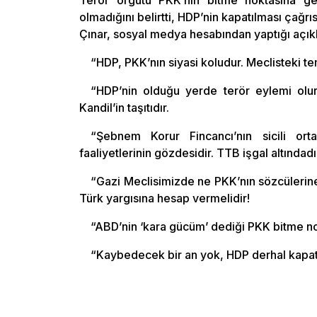
Terör örgütü PKK’nın bitme noktasına gel
olmadığını belirtti, HDP’nin kapatılması çağrı
Çınar, sosyal medya hesabından yaptığı açıkl
“HDP, PKK’nın siyasi koludur. Meclisteki tem
“HDP’nin olduğu yerde terör eylemi olur. 
Kandil’in taşıtıdır.
“Şebnem Korur Fincancı’nın sicili orta
faaliyetlerinin gözdesidir. TTB işgal altındadı
“Gazi Meclisimizde ne PKK’nın sözcülerine 
Türk yargısına hesap vermelidir!
“ABD’nin ‘kara gücüm’ dediği PKK bitme no
“Kaybedecek bir an yok, HDP derhal kapatı