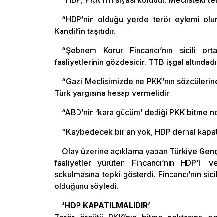
“HDP, PKK’nın siyasi koludur. Meclisteki tem
“HDP’nin olduğu yerde terör eylemi olur. 
Kandil’in taşıtıdır.
“Şebnem Korur Fincancı’nın sicili orta
faaliyetlerinin gözdesidir. TTB işgal altındadı
“Gazi Meclisimizde ne PKK’nın sözcülerine 
Türk yargısına hesap vermelidir!
“ABD’nin ‘kara gücüm’ dediği PKK bitme no
“Kaybedecek bir an yok, HDP derhal kapatı
Olay üzerine açıklama yapan Türkiye Gençli
faaliyetler yürüten Fincancı’nın HDP’li
sokulmasına tepki gösterdi. Fincancı’nın sici
olduğunu söyledi.
‘HDP KAPATILMALIDIR’