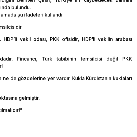
diğini belirten Çınar, Türkiye’nin kaybedecek zamanı
sında bulundu.
amada şu ifadeleri kullandı:
silcisidir.
HDP’li vekil odası, PKK ofisidir, HDP’li vekilin arabası
dadır. Fincancı, Türk tabibinin temsilcisi değil PKK
r!
ne de gözdelerine yer vardır. Kukla Kürdistanın kuklaları
ktasına gelmiştir.
lmalıdır!”