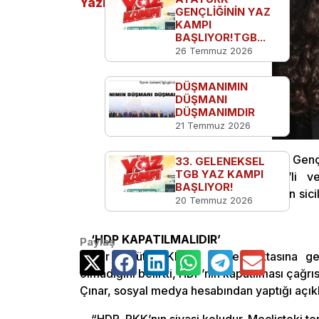
Yazılar
GENÇLİĞİNİN YAZ
KAMPI
BAŞLIYOR!TGB...
26 Temmuz 2026
DÜŞMANIMIN
DÜŞMANI
DÜŞMANIMDIR
21 Temmuz 2026
Olay üzerine açıklama yapan Türkiye Gençli
33. GELENEKSEL
TGB YAZ KAMPI
faaliyetler yürüten Fincancı’nın HDP’li
BAŞLIYOR!
sokulmasına tepki gösterdi. Fincancı’nın sici
20 Temmuz 2026
olduğunu söyledi.
‘HDP KAPATILMALIDIR’
Paylaş
Terör örgütü PKK’nın bitme noktasına gel
olmadığını belirtti, HDP’nin kapatılması çağrı
Çınar, sosyal medya hesabından yaptığı açıkl