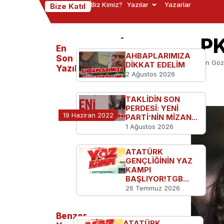
Biz Kimiz?
Yazılar
Yazarlar
Bize Katıl
TGB: Fincancı, P
En
AHBAPLARIMIZA
Son
Ana Sayfa
TGB'den
TGB: Fincancı, PKK’nın Göz
DİKKAT EDELİM
Yazılanlar
2 Ağustos 2026
TAKLİDİN SON
PERDESİ: YENİ
19 Haziran 2022
PARTİ’NİN MİZAN...
1 Ağustos 2026
ATATÜRK
GENÇLİĞİNİN YAZ
KAMPI
BAŞLIYOR!TGB...
26 Temmuz 2026
Benzer
ATATÜRK