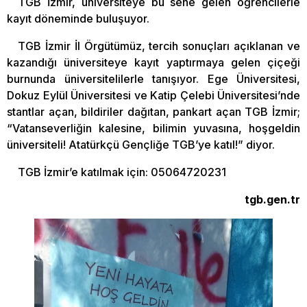
TGB İzmir, üniversiteye bu sene gelen öğrencilerle
kayıt döneminde buluşuyor.
TGB İzmir İl Örgütümüz, tercih sonuçları açıklanan ve
kazandığı üniversiteye kayıt yaptırmaya gelen çiçeği
burnunda üniversitelilerle tanışıyor. Ege Üniversitesi,
Dokuz Eylül Üniversitesi ve Katip Çelebi Üniversitesi’nde
stantlar açan, bildiriler dağıtan, pankart açan TGB İzmir;
“Vatanseverliğin kalesine, bilimin yuvasına, hoşgeldin
üniversiteli! Atatürkçü Gençliğe TGB’ye katıl!” diyor.
TGB İzmir’e katılmak için: 05064720231
tgb.gen.tr