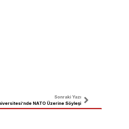
Sonraki Yazı
iversitesi’nde NATO Üzerine Söyleşi
nal
X
Instagram