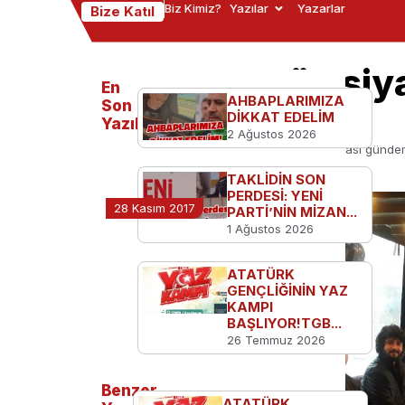
Biz Kimiz?
Yazılar
Yazarlar
Bize Katıl
TGB Karabük siy
En
AHBAPLARIMIZA
değerlendirdi
Son
DİKKAT EDELİM
Yazılanlar
2 Ağustos 2026
Ana Sayfa
TGB'den
TGB Karabük siyasi gündem
TAKLİDİN SON
PERDESİ: YENİ
28 Kasım 2017
PARTİ’NİN MİZAN...
1 Ağustos 2026
ATATÜRK
GENÇLİĞİNİN YAZ
KAMPI
BAŞLIYOR!TGB...
26 Temmuz 2026
Benzer
ATATÜRK