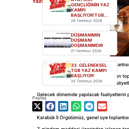
Yazılar
GENÇLİĞİNİN YAZ
KAMPI
BAŞLIYOR!TGB...
26 Temmuz 2026
DÜŞMANIMIN
DÜŞMANI
DÜŞMANIMDIR
21 Temmuz 2026
Karabük İl Örgütümüz, genel üye toplantısı
33. GELENEKSEL
TGB YAZ KAMPI
BAŞLIYOR!
7 gündem maddesi üzerinden işlenen topl
20 Temmuz 2026
gündem tartışılırken, geçmiş dönem faaliyetle
Gelecek dönemde yapılacak faaliyetlerin p
Paylaş
Karabük İl Örgütümüz, genel üye toplantısı