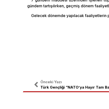
7 gündem maddesi üzerinden işlenen topl
gündem tartışılırken, geçmiş dönem faaliyetle
Gelecek dönemde yapılacak faaliyetlerin p
Önceki Yazı
Türk Gençliği “NATO’ya Hayır Tam Ba
Türkiye Gençlik Birliği, ulusal bağıms
etrafında birleşmiş Türk Gençliğinin o