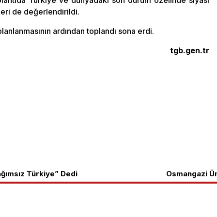
antıda Türkiye ve dünyadaki son durum özelinde siyasi
ri de değerlendirildi.
lanlanmasının ardından toplandı sona erdi.
tgb.gen.tr
ğımsız Türkiye” Dedi
Osmangazi Ün
Biz Kimiz?
TGB Internatio
ızlık amacı ve Cumhuriyet Devrimleri
Yazılar
TLB
rtak mücadele örgütüdür.