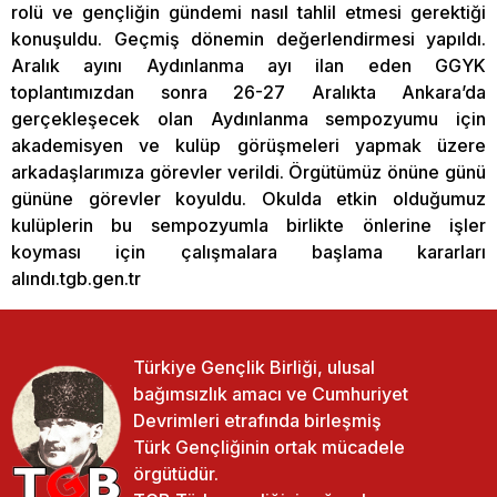
rolü ve gençliğin gündemi nasıl tahlil etmesi gerektiği
konuşuldu. Geçmiş dönemin değerlendirmesi yapıldı.
Aralık ayını Aydınlanma ayı ilan eden GGYK
toplantımızdan sonra 26-27 Aralıkta Ankara’da
gerçekleşecek olan Aydınlanma sempozyumu için
akademisyen ve kulüp görüşmeleri yapmak üzere
arkadaşlarımıza görevler verildi. Örgütümüz önüne günü
gününe görevler koyuldu. Okulda etkin olduğumuz
kulüplerin bu sempozyumla birlikte önlerine işler
koyması için çalışmalara başlama kararları
alındı.tgb.gen.tr
Türkiye Gençlik Birliği, ulusal
bağımsızlık amacı ve Cumhuriyet
Devrimleri etrafında birleşmiş
Türk Gençliğinin ortak mücadele
örgütüdür.