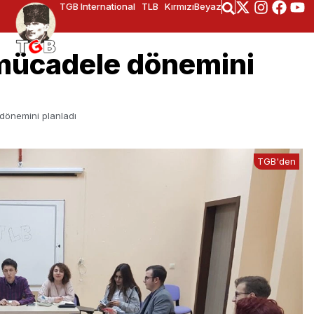
TGB International
TLB
KırmızıBeyaz
mücadele dönemini
dönemini planladı
TGB'den