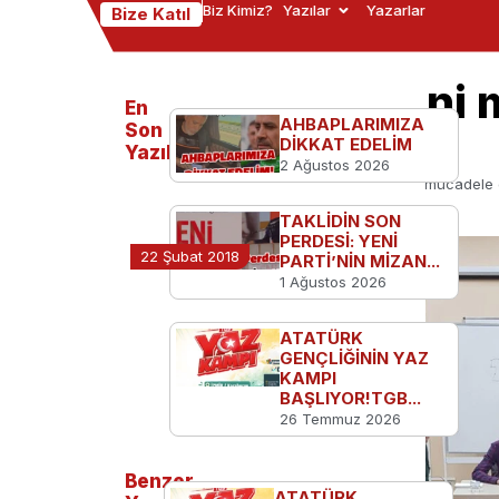
Biz Kimiz?
Yazılar
Yazarlar
Bize Katıl
TGB Konya yeni 
En
AHBAPLARIMIZA
planladı
Son
DİKKAT EDELİM
Yazılanlar
2 Ağustos 2026
Ana Sayfa
TGB'den
TGB Konya yeni mücadele 
TAKLİDİN SON
PERDESİ: YENİ
22 Şubat 2018
PARTİ’NİN MİZAN...
1 Ağustos 2026
ATATÜRK
GENÇLİĞİNİN YAZ
KAMPI
BAŞLIYOR!TGB...
26 Temmuz 2026
Benzer
ATATÜRK