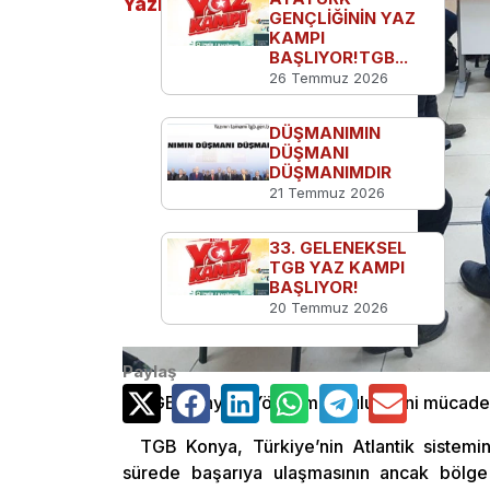
Yazılar
GENÇLİĞİNİN YAZ
KAMPI
BAŞLIYOR!TGB...
26 Temmuz 2026
DÜŞMANIMIN
DÜŞMANI
DÜŞMANIMDIR
21 Temmuz 2026
33. GELENEKSEL
TGB YAZ KAMPI
BAŞLIYOR!
20 Temmuz 2026
Paylaş
TGB Konya İl Yönetim Kurulu, yeni mücadel
TGB Konya, Türkiye’nin Atlantik sistem
sürede başarıya ulaşmasının ancak bölge ü